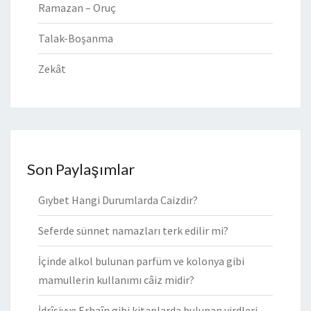
Ramazan – Oruç
Talak-Boşanma
Zekât
Son Paylaşımlar
Gıybet Hangi Durumlarda Caizdir?
Seferde sünnet namazları terk edilir mi?
İçinde alkol bulunan parfüm ve kolonya gibi
mamullerin kullanımı câiz midir?
İdrîsiyye Erbaîn gibi kitaplarda bulunan virdleri