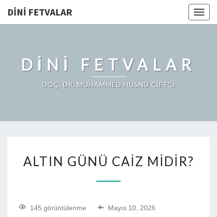
DINI FETVALAR
Togg
navig
DINI FETVALAR
DOÇ. DR. MUHAMMED HÜSNÜ ÇİFTÇİ
ALTIN GÜNÜ CAIZ MIDIR?
145 görüntülenme
Mayıs 10, 2026