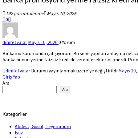
promosyonu
yerine
192 görüntülenme
Mayıs 10, 2026
faizsiz
0
kredi
almak
caiz
mi?
dinifetvalar
Mayıs 10, 2026
0
Yorum
Bir kamu kurumunda çalışıyorum. Bu sene yapılan anlaşma netices
banka bunun yerine faizsiz kredi de verebileceklerini önerdi. Pr
dinifetvalar
Durumu yayınlanmak üzere'ye değiştirildi
Mayıs 10,
Giriş Yap
Ara
Ara
Kategoriler
Abdest, Gusül, Teyemmüm
Faiz