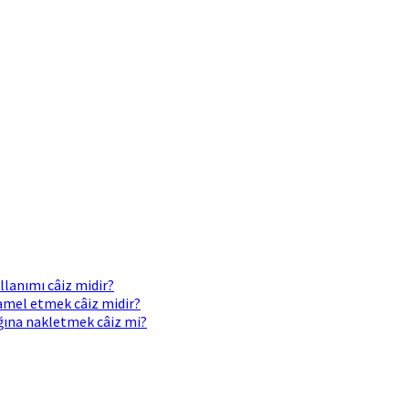
llanımı câiz midir?
 amel etmek câiz midir?
ığına nakletmek câiz mi?