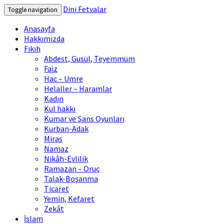
Dini Fetvalar
Toggle navigation
Anasayfa
Hakkımızda
Fıkıh
Abdest, Gusül, Teyemmüm
Faiz
Hac – Umre
Helaller – Haramlar
Kadın
Kul hakkı
Kumar ve Şans Oyunları
Kurban-Adak
Miras
Namaz
Nikâh-Evlilik
Ramazan – Oruç
Talak-Boşanma
Ticaret
Yemin, Kefaret
Zekât
İslam