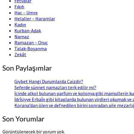
Fetvalar
Fıkıh
Hac – Umre
Helaller – Haramlar
Kadın
Kurban-Adak
Namaz
Ramazan – Oruç
Talak-Boşanma
Zekât
Son Paylaşımlar
Gıybet Hangi Durumlarda Caizdir?
Seferde sünnet namazları terk edilir mi?
İçinde alkol bulunan parfüm ve kolonya gibi mamullerin ku
İdrîsiyye Erbaîn gibi kitaplarda bulunan virdleri okumak ve
Korana’dan ölen ve defnedilen birini sonradan aile mezarl
Son Yorumlar
Görüntülenecek bir yorum yok.