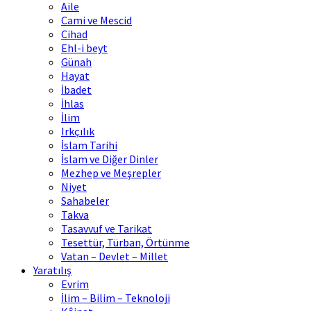
Aile
Cami ve Mescid
Cihad
Ehl-i beyt
Günah
Hayat
İbadet
İhlas
İlim
Irkçılık
İslam Tarihi
İslam ve Diğer Dinler
Mezhep ve Meşrepler
Niyet
Sahabeler
Takva
Tasavvuf ve Tarikat
Tesettür, Türban, Örtünme
Vatan – Devlet – Millet
Yaratılış
Evrim
İlim – Bilim – Teknoloji