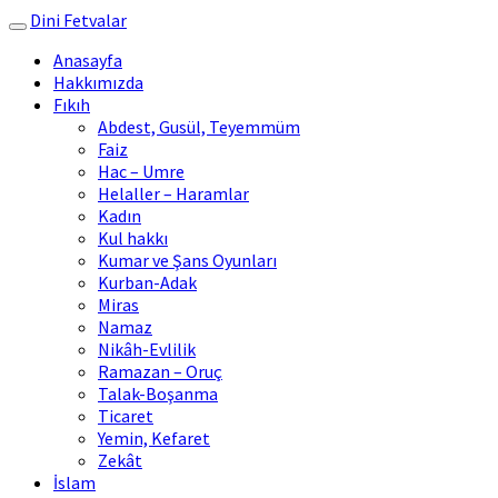
Dini Fetvalar
Toggle
navigation
Anasayfa
Hakkımızda
Fıkıh
Abdest, Gusül, Teyemmüm
Faiz
Hac – Umre
Helaller – Haramlar
Kadın
Kul hakkı
Kumar ve Şans Oyunları
Kurban-Adak
Miras
Namaz
Nikâh-Evlilik
Ramazan – Oruç
Talak-Boşanma
Ticaret
Yemin, Kefaret
Zekât
İslam