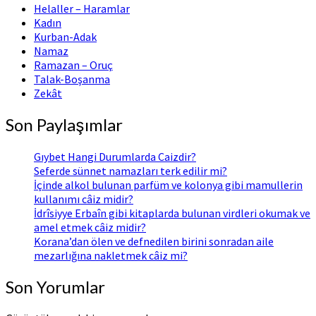
Helaller – Haramlar
Kadın
Kurban-Adak
Namaz
Ramazan – Oruç
Talak-Boşanma
Zekât
Son Paylaşımlar
Gıybet Hangi Durumlarda Caizdir?
Seferde sünnet namazları terk edilir mi?
İçinde alkol bulunan parfüm ve kolonya gibi mamullerin
kullanımı câiz midir?
İdrîsiyye Erbaîn gibi kitaplarda bulunan virdleri okumak ve
amel etmek câiz midir?
Korana’dan ölen ve defnedilen birini sonradan aile
mezarlığına nakletmek câiz mi?
Son Yorumlar