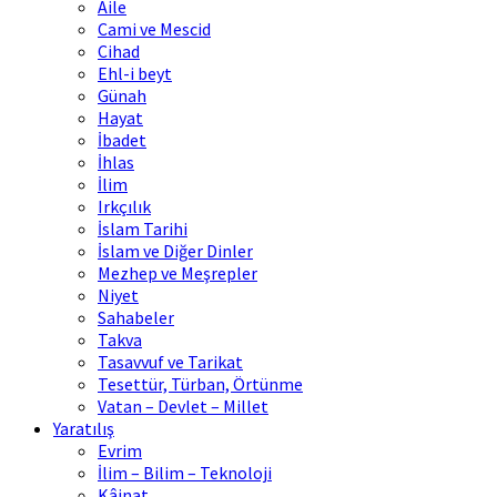
Aile
Cami ve Mescid
Cihad
Ehl-i beyt
Günah
Hayat
İbadet
İhlas
İlim
Irkçılık
İslam Tarihi
İslam ve Diğer Dinler
Mezhep ve Meşrepler
Niyet
Sahabeler
Takva
Tasavvuf ve Tarikat
Tesettür, Türban, Örtünme
Vatan – Devlet – Millet
Yaratılış
Evrim
İlim – Bilim – Teknoloji
Kâinat