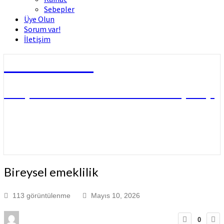
Sebepler
Üye Olun
Sorum var!
İletişim
Dini Fetvalar
DOÇ. DR. MUHAMMED HÜSNÜ ÇİFTÇİ
Bireysel emeklilik
113 görüntülenme
Mayıs 10, 2026
0