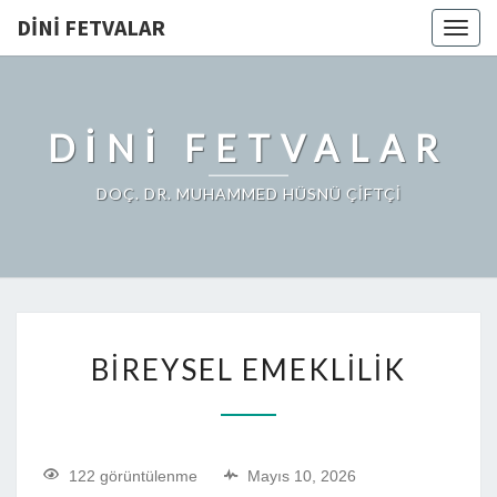
DINI FETVALAR
Togg
navig
DINI FETVALAR
DOÇ. DR. MUHAMMED HÜSNÜ ÇİFTÇİ
BIREYSEL EMEKLILIK
122 görüntülenme
Mayıs 10, 2026