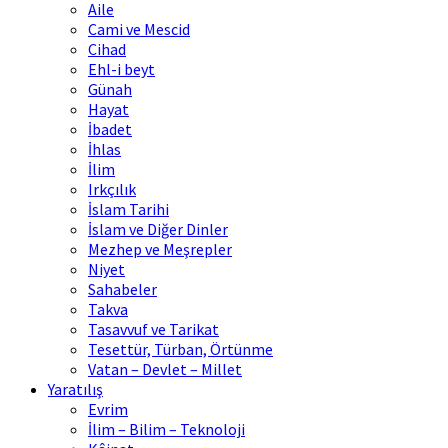
Aile
Cami ve Mescid
Cihad
Ehl-i beyt
Günah
Hayat
İbadet
İhlas
İlim
Irkçılık
İslam Tarihi
İslam ve Diğer Dinler
Mezhep ve Meşrepler
Niyet
Sahabeler
Takva
Tasavvuf ve Tarikat
Tesettür, Türban, Örtünme
Vatan – Devlet – Millet
Yaratılış
Evrim
İlim – Bilim – Teknoloji