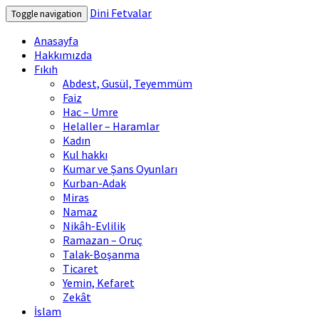
Dini Fetvalar
Toggle navigation
Anasayfa
Hakkımızda
Fıkıh
Abdest, Gusül, Teyemmüm
Faiz
Hac – Umre
Helaller – Haramlar
Kadın
Kul hakkı
Kumar ve Şans Oyunları
Kurban-Adak
Miras
Namaz
Nikâh-Evlilik
Ramazan – Oruç
Talak-Boşanma
Ticaret
Yemin, Kefaret
Zekât
İslam