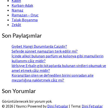
Kadın
Kurban-Adak
Namaz
Ramazan – Oruç
Talak-Boşanma
Zekât
Son Paylaşımlar
Gıybet Hangi Durumlarda Caizdir?
Seferde sünnet namazları terk edilir mi?
İçinde alkol bulunan parfüm ve kolonya gibi mamullerin
kullanımı câiz midir?
İdrîsiyye Erbaîn gibi kitaplarda bulunan virdleri okumak ve
amel etmek câiz midir?
Korana’dan ölen ve defnedilen birini sonradan aile
mezarlığına nakletmek câiz mi?
Son Yorumlar
Görüntülenecek bir yorum yok.
© 2026
|
Yayıncı Powered by
Dini Fetvalar
|
Tema:
Dini Fetvalar