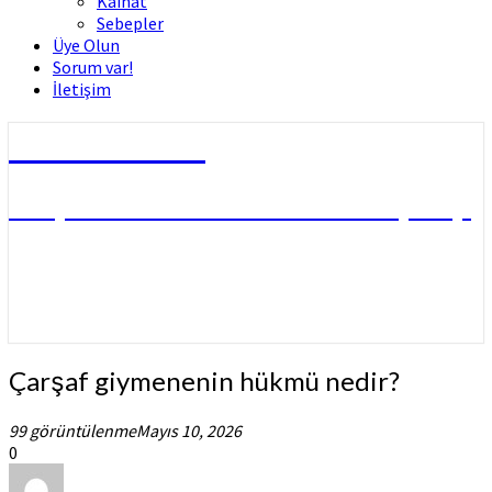
Kâinat
Sebepler
Üye Olun
Sorum var!
İletişim
Dini Fetvalar
DOÇ. DR. MUHAMMED HÜSNÜ ÇİFTÇİ
Çarşaf
Çarşaf giymenenin hükmü nedir?
giymenenin
hükmü
99 görüntülenme
Mayıs 10, 2026
nedir?
0