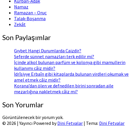
Kurban-Adak
Namaz
Ramazan – Oruç
Talak-Boşanma
Zekât
Son Paylaşımlar
Gıybet Hangi Durumlarda Caizdir?
Seferde sünnet namazları terk edilir mi?
İçinde alkol bulunan parfüm ve kolonya gibi mamullerin
kullanımı câiz midir?
İdrîsiyye Erbaîn gibi kitaplarda bulunan virdleri okumak ve
amel etmek câiz midir?
Korana’dan ölen ve defnedilen birini sonradan aile
mezarlığına nakletmek câiz mi?
Son Yorumlar
Görüntülenecek bir yorum yok.
© 2026
|
Yayıncı Powered by
Dini Fetvalar
|
Tema:
Dini Fetvalar