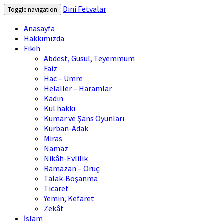
Dini Fetvalar
Toggle navigation
Anasayfa
Hakkımızda
Fıkıh
Abdest, Gusül, Teyemmüm
Faiz
Hac – Umre
Helaller – Haramlar
Kadın
Kul hakkı
Kumar ve Şans Oyunları
Kurban-Adak
Miras
Namaz
Nikâh-Evlilik
Ramazan – Oruç
Talak-Boşanma
Ticaret
Yemin, Kefaret
Zekât
İslam