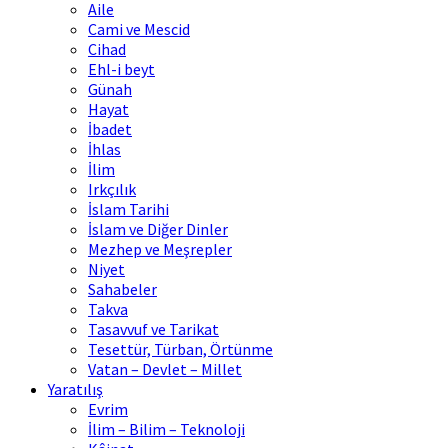
Aile
Cami ve Mescid
Cihad
Ehl-i beyt
Günah
Hayat
İbadet
İhlas
İlim
Irkçılık
İslam Tarihi
İslam ve Diğer Dinler
Mezhep ve Meşrepler
Niyet
Sahabeler
Takva
Tasavvuf ve Tarikat
Tesettür, Türban, Örtünme
Vatan – Devlet – Millet
Yaratılış
Evrim
İlim – Bilim – Teknoloji