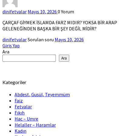
dinifetvalar
Mayıs 10, 2026
0
Yorum
ÇARÇAF GİYMEK İSLAMDA FARZ MIDIR? YOKSA BİR ARAP
GELENEĞİNDEN BAŞKA BİR ŞEY DEĞİL MİDİR?
dinifetvalar
Sorulan soru
Mayıs 10, 2026
Giriş Yap
Ara
Ara
Kategoriler
Abdest, Gusül, Teyemmüm
Faiz
Fetvalar
Fıkıh
Hac – Umre
Helaller – Haramlar
Kadın