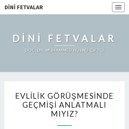
DINI FETVALAR
Togg
navig
DINI FETVALAR
DOÇ. DR. MUHAMMED HÜSNÜ ÇİFTÇİ
EVLILIK GÖRÜŞMESINDE
GEÇMIŞI ANLATMALI
MIYIZ?