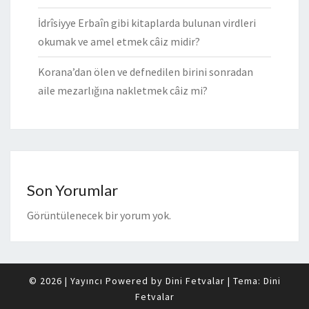
İdrîsiyye Erbaîn gibi kitaplarda bulunan virdleri
okumak ve amel etmek câiz midir?
Korana’dan ölen ve defnedilen birini sonradan
aile mezarlığına nakletmek câiz mi?
Son Yorumlar
Görüntülenecek bir yorum yok.
© 2026
|
Yayıncı Powered by
Dini Fetvalar
|
Tema:
Dini
Fetvalar