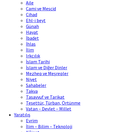
Aile
Cami ve Mescid
Cihad
Ehl-i beyt
Günah
Hayat
İbadet
İhlas
İlim
Irkçılık
İslam Tarihi
İslam ve Diğer Dinler
Mezhep ve Meşrepler
Niyet
Sahabeler
Takva
Tasavvuf ve Tarikat
Tesettür, Türban, Örtünme
Vatan – Devlet – Millet
Yaratılış
Evrim
İlim – Bilim – Teknoloji