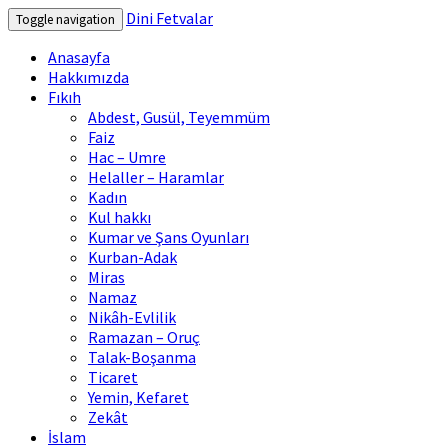
Dini Fetvalar
Toggle navigation
Anasayfa
Hakkımızda
Fıkıh
Abdest, Gusül, Teyemmüm
Faiz
Hac – Umre
Helaller – Haramlar
Kadın
Kul hakkı
Kumar ve Şans Oyunları
Kurban-Adak
Miras
Namaz
Nikâh-Evlilik
Ramazan – Oruç
Talak-Boşanma
Ticaret
Yemin, Kefaret
Zekât
İslam