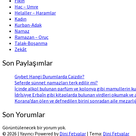
Fıkıh
Hac – Umre
Helaller – Haramlar
Kadın
Kurban-Adak
Namaz
Ramazan – Oruç
Talak-Boşanma
Zekât
Son Paylaşımlar
Gıybet Hangi Durumlarda Caizdir?
Seferde sünnet namazları terk edilir mi?
İçinde alkol bulunan parfüm ve kolonya gibi mamullerin ku
İdrîsiyye Erbaîn gibi kitaplarda bulunan virdleri okumak ve
Korana’dan ölen ve defnedilen birini sonradan aile mezarl
Son Yorumlar
Görüntülenecek bir yorum yok.
© 2026
|
Yayıncı Powered by
Dini Fetvalar
|
Tema:
Dini Fetvalar