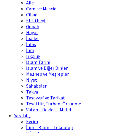
Aile
Cami ve Mescid
Cihad
Ehl-i beyt
Günah
Hayat
İbadet
İhlas
İlim
Irkçılık
İslam Tarihi
İslam ve Diğer Dinler
Mezhep ve Meşrepler
Niyet
Sahabeler
Takva
Tasavvuf ve Tarikat
Tesettür, Türban, Örtünme
Vatan – Devlet – Millet
Yaratılış
Evrim
İlim – Bilim – Teknoloji