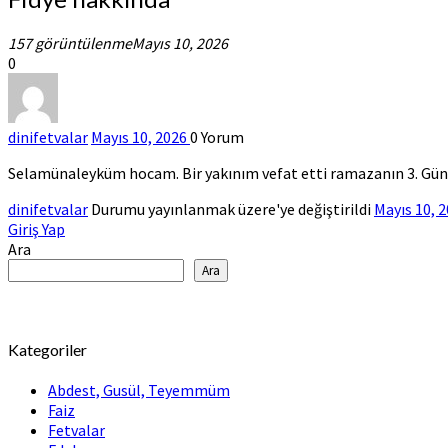
hakkında
157 görüntülenme
Mayıs 10, 2026
0
dinifetvalar
Mayıs 10, 2026
0
Yorum
Selamünaleyküm hocam. Bir yakınım vefat etti ramazanın 3. Günü. 
dinifetvalar
Durumu yayınlanmak üzere'ye değiştirildi
Mayıs 10, 
Giriş Yap
Ara
Ara
Kategoriler
Abdest, Gusül, Teyemmüm
Faiz
Fetvalar