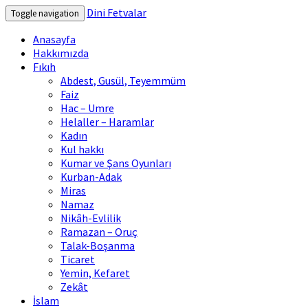
Dini Fetvalar
Toggle navigation
Anasayfa
Hakkımızda
Fıkıh
Abdest, Gusül, Teyemmüm
Faiz
Hac – Umre
Helaller – Haramlar
Kadın
Kul hakkı
Kumar ve Şans Oyunları
Kurban-Adak
Miras
Namaz
Nikâh-Evlilik
Ramazan – Oruç
Talak-Boşanma
Ticaret
Yemin, Kefaret
Zekât
İslam