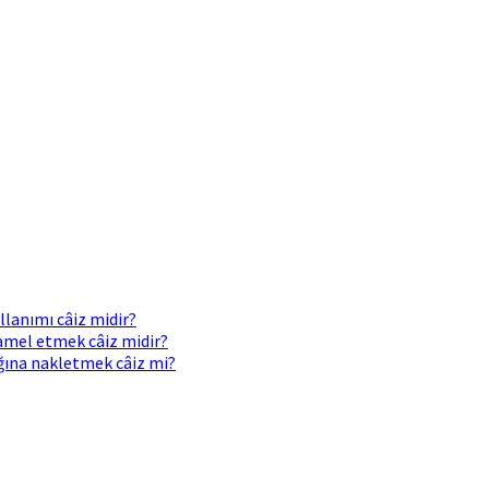
llanımı câiz midir?
 amel etmek câiz midir?
ığına nakletmek câiz mi?