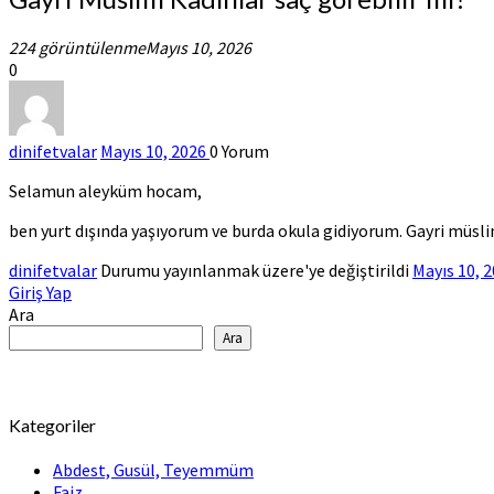
Müslim
Kadınlar
224 görüntülenme
Mayıs 10, 2026
saç
0
görebilir
mi?
dinifetvalar
Mayıs 10, 2026
0
Yorum
Selamun aleyküm hocam,
ben yurt dışında yaşıyorum ve burda okula gidiyorum. Gayri müsli
dinifetvalar
Durumu yayınlanmak üzere'ye değiştirildi
Mayıs 10, 
Giriş Yap
Ara
Ara
Kategoriler
Abdest, Gusül, Teyemmüm
Faiz