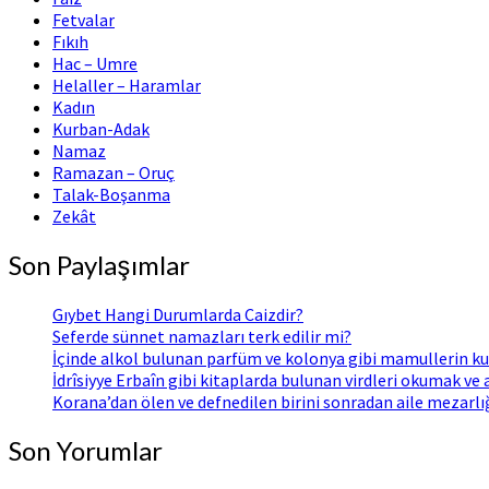
Fetvalar
Fıkıh
Hac – Umre
Helaller – Haramlar
Kadın
Kurban-Adak
Namaz
Ramazan – Oruç
Talak-Boşanma
Zekât
Son Paylaşımlar
Gıybet Hangi Durumlarda Caizdir?
Seferde sünnet namazları terk edilir mi?
İçinde alkol bulunan parfüm ve kolonya gibi mamullerin ku
İdrîsiyye Erbaîn gibi kitaplarda bulunan virdleri okumak ve
Korana’dan ölen ve defnedilen birini sonradan aile mezarl
Son Yorumlar