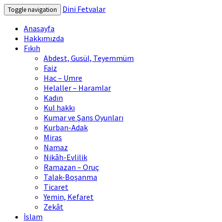
Dini Fetvalar
Toggle navigation
Anasayfa
Hakkımızda
Fıkıh
Abdest, Gusül, Teyemmüm
Faiz
Hac – Umre
Helaller – Haramlar
Kadın
Kul hakkı
Kumar ve Şans Oyunları
Kurban-Adak
Miras
Namaz
Nikâh-Evlilik
Ramazan – Oruç
Talak-Boşanma
Ticaret
Yemin, Kefaret
Zekât
İslam