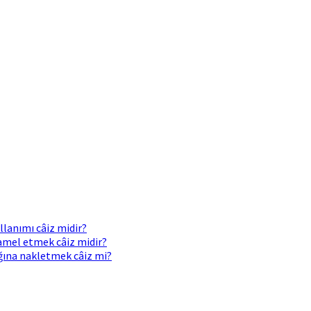
llanımı câiz midir?
 amel etmek câiz midir?
ığına nakletmek câiz mi?