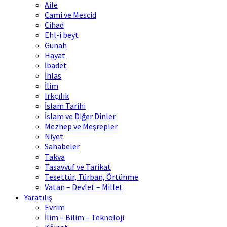
Aile
Cami ve Mescid
Cihad
Ehl-i beyt
Günah
Hayat
İbadet
İhlas
İlim
Irkçılık
İslam Tarihi
İslam ve Diğer Dinler
Mezhep ve Meşrepler
Niyet
Sahabeler
Takva
Tasavvuf ve Tarikat
Tesettür, Türban, Örtünme
Vatan – Devlet – Millet
Yaratılış
Evrim
İlim – Bilim – Teknoloji