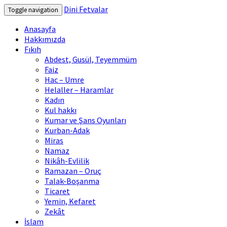
Dini Fetvalar
Toggle navigation
Anasayfa
Hakkımızda
Fıkıh
Abdest, Gusül, Teyemmüm
Faiz
Hac – Umre
Helaller – Haramlar
Kadın
Kul hakkı
Kumar ve Şans Oyunları
Kurban-Adak
Miras
Namaz
Nikâh-Evlilik
Ramazan – Oruç
Talak-Boşanma
Ticaret
Yemin, Kefaret
Zekât
İslam