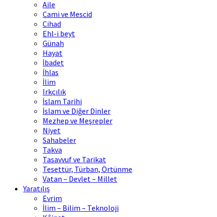
Aile
Cami ve Mescid
Cihad
Ehl-i beyt
Günah
Hayat
İbadet
İhlas
İlim
Irkçılık
İslam Tarihi
İslam ve Diğer Dinler
Mezhep ve Meşrepler
Niyet
Sahabeler
Takva
Tasavvuf ve Tarikat
Tesettür, Türban, Örtünme
Vatan – Devlet – Millet
Yaratılış
Evrim
İlim – Bilim – Teknoloji