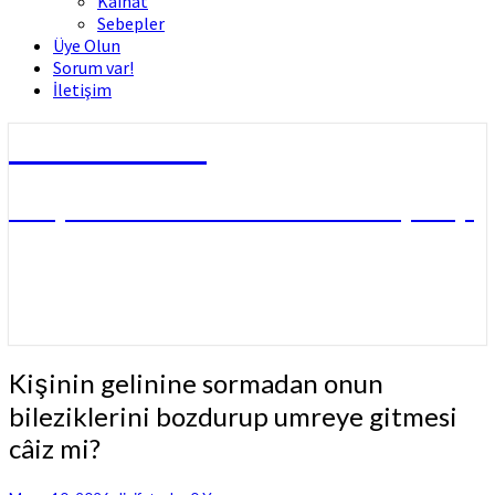
Kâinat
Sebepler
Üye Olun
Sorum var!
İletişim
Dini Fetvalar
DOÇ. DR. MUHAMMED HÜSNÜ ÇİFTÇİ
Kişinin
Kişinin gelinine sormadan onun
gelinine
bileziklerini bozdurup umreye gitmesi
sormadan
onun
câiz mi?
bileziklerini
bozdurup