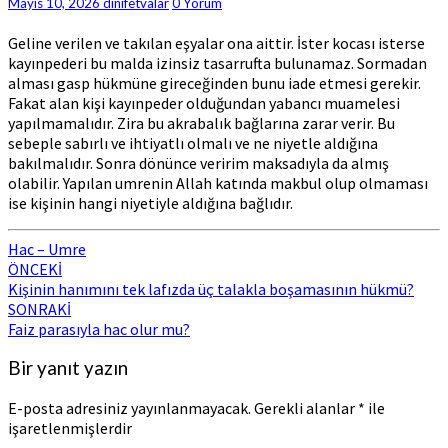
Comments
Mayıs 10, 2026
dinifetvalar
0 Yorum
umreye
gitmesi
Geline verilen ve takılan eşyalar ona aittir. İster kocası isterse
câiz
kayınpederi bu malda izinsiz tasarrufta bulunamaz. Sormadan
mi?
alması gasp hükmüne gireceğinden bunu iade etmesi gerekir.
Fakat alan kişi kayınpeder olduğundan yabancı muamelesi
yapılmamalıdır. Zira bu akrabalık bağlarına zarar verir. Bu
sebeple sabırlı ve ihtiyatlı olmalı ve ne niyetle aldığına
bakılmalıdır. Sonra dönünce veririm maksadıyla da almış
olabilir. Yapılan umrenin Allah katında makbul olup olmaması
ise kişinin hangi niyetiyle aldığına bağlıdır.
Hac – Umre
Post
ÖNCEKİ
Kişinin hanımını tek lafızda üç talakla boşamasının hükmü?
navigation
SONRAKİ
Faiz parasıyla hac olur mu?
Bir yanıt yazın
E-posta adresiniz yayınlanmayacak.
Gerekli alanlar
*
ile
işaretlenmişlerdir