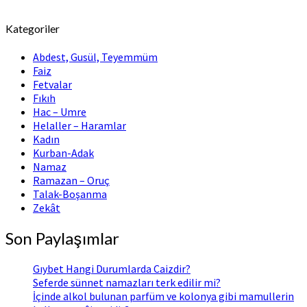
Kategoriler
Abdest, Gusül, Teyemmüm
Faiz
Fetvalar
Fıkıh
Hac – Umre
Helaller – Haramlar
Kadın
Kurban-Adak
Namaz
Ramazan – Oruç
Talak-Boşanma
Zekât
Son Paylaşımlar
Gıybet Hangi Durumlarda Caizdir?
Seferde sünnet namazları terk edilir mi?
İçinde alkol bulunan parfüm ve kolonya gibi mamullerin