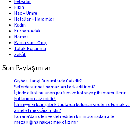
Fetvalar
Fıkıh
Hac – Umre
Helaller – Haramlar
Kadın
Kurban-Adak
Namaz
Ramazan – Oruç
Talak-Boşanma
Zekât
Son Paylaşımlar
Gıybet Hangi Durumlarda Caizdir?
Seferde sünnet namazları terk edilir mi?
İçinde alkol bulunan parfüm ve kolonya gibi mamullerin
kullanımı câiz midir?
İdrîsiyye Erbaîn gibi kitaplarda bulunan virdleri okumak ve
amel etmek câiz midir?
Korana’dan ölen ve defnedilen birini sonradan aile
mezarlığına nakletmek câiz mi?