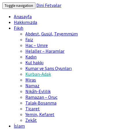
Dini Fetvalar
Toggle navigation
Anasayfa
Hakkımızda
Fıkıh
Abdest, Gusül, Teyemmüm
Faiz
Hac – Umre
Helaller – Haramlar
Kadın
Kul hakkı
Kumar ve Şans Oyunları
Kurban-Adak
Miras
Namaz
Nikâh-Evlilik
Ramazan – Oruç
Talak-Boşanma
Ticaret
Yemin, Kefaret
Zekât
İslam