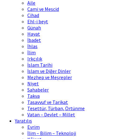
Aile
Cami ve Mescid
Cihad
Ehl-i beyt
Günah
Hayat
İbadet
İhlas
İlim
Irkçılık
İslam Tarihi
İslam ve Diğer Dinler
Mezhep ve Meşrepler
Niyet
Sahabeler
Takva
Tasavvuf ve Tarikat
Tesettür, Türban, Örtünme
Vatan – Devlet – Millet
Yaratılış
Evrim
İlim – Bilim – Teknoloji