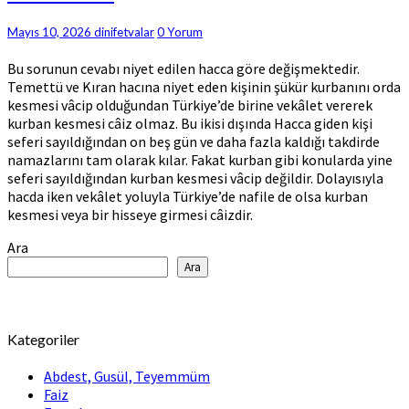
Türkiye’de
kurbana
Comments
Mayıs 10, 2026
dinifetvalar
0 Yorum
ortak
Bu sorunun cevabı niyet edilen hacca göre değişmektedir.
olabilir
Temettü ve Kıran hacına niyet eden kişinin şükür kurbanını orda
mi?
kesmesi vâcip olduğundan Türkiye’de birine vekâlet vererek
kurban kesmesi câiz olmaz. Bu ikisi dışında Hacca giden kişi
seferi sayıldığından on beş gün ve daha fazla kaldığı takdirde
namazlarını tam olarak kılar. Fakat kurban gibi konularda yine
seferi sayıldığından kurban kesmesi vâcip değildir. Dolayısıyla
hacda iken vekâlet yoluyla Türkiye’de nafile de olsa kurban
kesmesi veya bir hisseye girmesi câizdir.
Ara
Ara
Kategoriler
Abdest, Gusül, Teyemmüm
Faiz