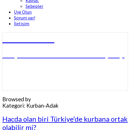
Kâinat
Sebepler
Üye Olun
Sorum var!
İletişim
Dini Fetvalar
DOÇ. DR. MUHAMMED HÜSNÜ ÇİFTÇİ
Browsed by
Kategori:
Kurban-Adak
Hacda
Hacda olan biri Türkiye’de kurbana ortak
olan
olabilir mi?
biri