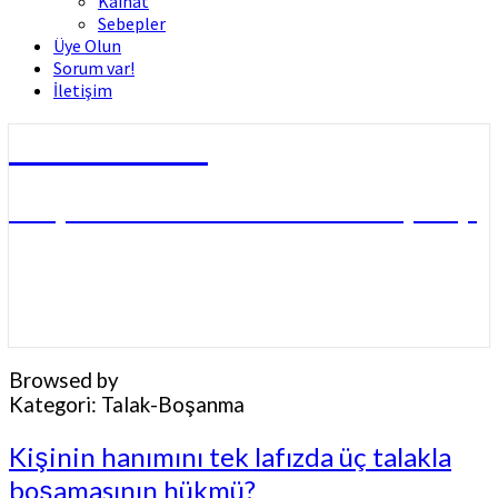
Kâinat
Sebepler
Üye Olun
Sorum var!
İletişim
Dini Fetvalar
DOÇ. DR. MUHAMMED HÜSNÜ ÇİFTÇİ
Browsed by
Kategori:
Talak-Boşanma
Kişinin
Kişinin hanımını tek lafızda üç talakla
hanımını
boşamasının hükmü?
tek