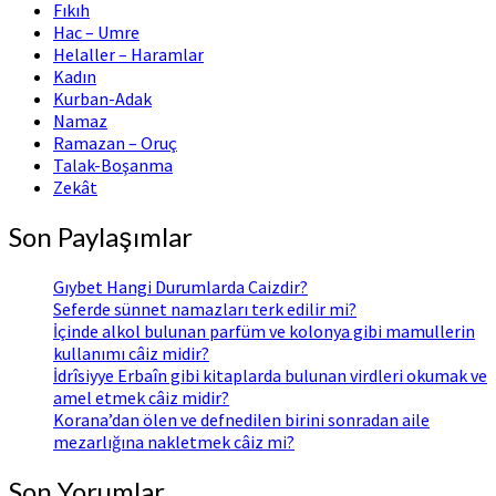
Fıkıh
Hac – Umre
Helaller – Haramlar
Kadın
Kurban-Adak
Namaz
Ramazan – Oruç
Talak-Boşanma
Zekât
Son Paylaşımlar
Gıybet Hangi Durumlarda Caizdir?
Seferde sünnet namazları terk edilir mi?
İçinde alkol bulunan parfüm ve kolonya gibi mamullerin
kullanımı câiz midir?
İdrîsiyye Erbaîn gibi kitaplarda bulunan virdleri okumak ve
amel etmek câiz midir?
Korana’dan ölen ve defnedilen birini sonradan aile
mezarlığına nakletmek câiz mi?
Son Yorumlar