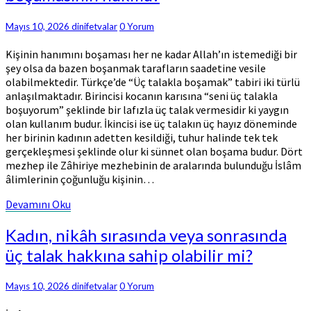
lafızda
üç
Comments
Mayıs 10, 2026
dinifetvalar
0 Yorum
talakla
boşamasının
Kişinin hanımını boşaması her ne kadar Allah’ın istemediği bir
hükmü?
şey olsa da bazen boşanmak tarafların saadetine vesile
olabilmektedir. Türkçe’de “Üç talakla boşamak” tabiri iki türlü
anlaşılmaktadır. Birincisi kocanın karısına “seni üç talakla
boşuyorum” şeklinde bir lafızla üç talak vermesidir ki yaygın
olan kullanım budur. İkincisi ise üç talakın üç hayız döneminde
her birinin kadının adetten kesildiği, tuhur halinde tek tek
gerçekleşmesi şeklinde olur ki sünnet olan boşama budur. Dört
mezhep ile Zâhiriye mezhebinin de aralarında bulunduğu İslâm
âlimlerinin çoğunluğu kişinin…
Devamını
Devamını Oku
Oku
Kadın,
Kadın, nikâh sırasında veya sonrasında
nikâh
üç talak hakkına sahip olabilir mi?
sırasında
veya
sonrasında
Comments
Mayıs 10, 2026
dinifetvalar
0 Yorum
üç