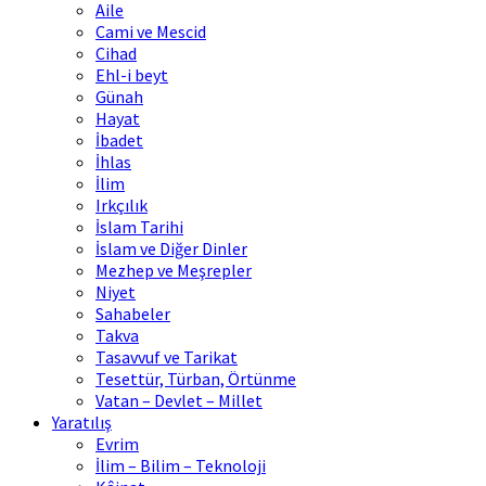
Aile
Cami ve Mescid
Cihad
Ehl-i beyt
Günah
Hayat
İbadet
İhlas
İlim
Irkçılık
İslam Tarihi
İslam ve Diğer Dinler
Mezhep ve Meşrepler
Niyet
Sahabeler
Takva
Tasavvuf ve Tarikat
Tesettür, Türban, Örtünme
Vatan – Devlet – Millet
Yaratılış
Evrim
İlim – Bilim – Teknoloji