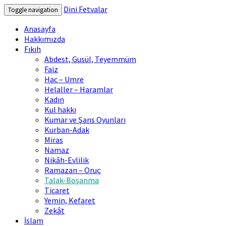
Dini Fetvalar
Toggle navigation
Anasayfa
Hakkımızda
Fıkıh
Abdest, Gusül, Teyemmüm
Faiz
Hac – Umre
Helaller – Haramlar
Kadın
Kul hakkı
Kumar ve Şans Oyunları
Kurban-Adak
Miras
Namaz
Nikâh-Evlilik
Ramazan – Oruç
Talak-Boşanma
Ticaret
Yemin, Kefaret
Zekât
İslam