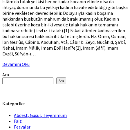
İslâm’da talak yetkisi her ne kadar kocanın elinde olsa da
talak
ihtiyaç durumunda bu yetkiyi kadına havale edebildiği gibi başka
hakkına
birine vekâleten devredilebilir. Dolayısıyla kadın boşama
sahip
hakkından büsbütün mahrum da bırakılmamış olur. Kadının
olabilir
talebi üzerine koca bir-iki veya üç talak hakkının tamamını
mi?
kadına verebilir (tevfîz-i talak).[1] Fakat âlimler kadına verilen
bu hakkın süresi hakkında ihtilaf etmişlerdir. Hz. Ömer, Osman,
İbn Mes’ûd, Câbir b. Abdullah, Atâ, Câbir b. Zeyd, Mücâhid, Şa’bî,
Nehaî, İmam Mâlik, İmam Ebû Hanîfe[2], İmam Şâfiî, İmam
Evzâî, Süfyân-ı…
Devamını
Devamını Oku
Oku
Ara
Ara
Kategoriler
Abdest, Gusül, Teyemmüm
Faiz
Fetvalar