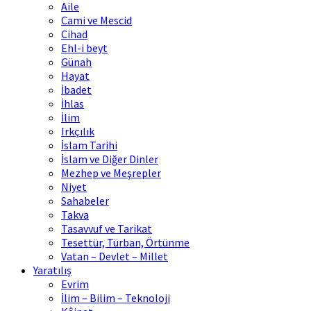
Aile
Cami ve Mescid
Cihad
Ehl-i beyt
Günah
Hayat
İbadet
İhlas
İlim
Irkçılık
İslam Tarihi
İslam ve Diğer Dinler
Mezhep ve Meşrepler
Niyet
Sahabeler
Takva
Tasavvuf ve Tarikat
Tesettür, Türban, Örtünme
Vatan – Devlet – Millet
Yaratılış
Evrim
İlim – Bilim – Teknoloji