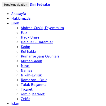
Dini Fetvalar
Toggle navigation
Anasayfa
Hakkımızda
Fıkıh
Abdest, Gusül, Teyemmüm
Faiz
Hac – Umre
Helaller – Haramlar
Kadın
Kul hakkı
Kumar ve Şans Oyunları
Kurban-Adak
Miras
Namaz
Nikâh-Evlilik
Ramazan – Oruç
Talak-Boşanma
Ticaret
Yemin, Kefaret
Zekât
İslam