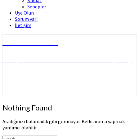
Kâinat
Sebepler
Üye Olun
Sorum var!
İletişim
Dini Fetvalar
DOÇ. DR. MUHAMMED HÜSNÜ ÇİFTÇİ
Nothing
Nothing Found
Found
Aradığınızı bulamadık gibi görünüyor. Belki arama yapmak
yardımcı olabilir.
Arama: