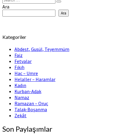
Search
Ara
Ara
Kategoriler
Abdest, Gusül, Teyemmüm
Faiz
Fetvalar
Fıkıh
Hac – Umre
Helaller – Haramlar
Kadın
Kurban-Adak
Namaz
Ramazan – Oruç
Talak-Boşanma
Zekât
Son Paylaşımlar