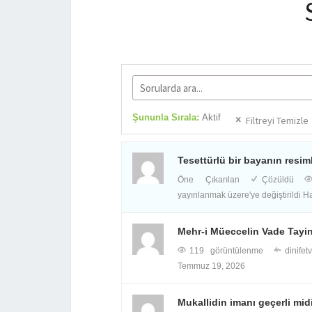
Şununla Sırala:
Aktif
Filtreyi Temizle
Tesettürlü bir bayanın resim
Öne Çıkarılan
Çözüldü
yayınlanmak üzere'ye değiştirildi
Ha
Mehr-i Müeccelin Vade Tayin
119 görüntülenme
dinifet
Temmuz 19, 2026
Mukallidin imanı geçerli mid