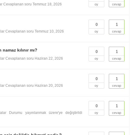
ar
Cevaplanan soru
Temmuz 18, 2026
oy
cevap
0
1
lar
Cevaplanan soru
Temmuz 10, 2026
oy
cevap
n namaz kılınır mı?
0
1
lar
Cevaplanan soru
Haziran 22, 2026
oy
cevap
0
1
lar
Cevaplanan soru
Haziran 20, 2026
oy
cevap
0
1
valar
Durumu yayınlanmak üzere'ye değiştirildi
oy
cevap