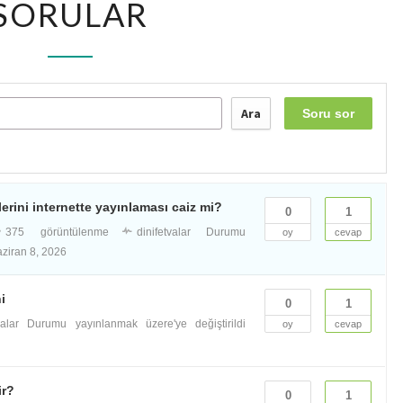
SORULAR
Ara
Soru sor
lerini internette yayınlaması caiz mi?
0
1
375 görüntülenme
dinifetvalar
Durumu
oy
cevap
ziran 8, 2026
i
0
1
valar
Durumu yayınlanmak üzere'ye değiştirildi
oy
cevap
ir?
0
1