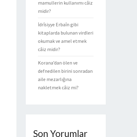
mamullerin kullanımı câiz
midir?
İdrîsiyye Erbaîn gibi
kitaplarda bulunan virdleri
okumak ve amel etmek
câiz midir?
Korana’dan ölen ve
defnedilen birini sonradan
aile mezarlığına
nakletmek câiz mi?
Son Yorumlar