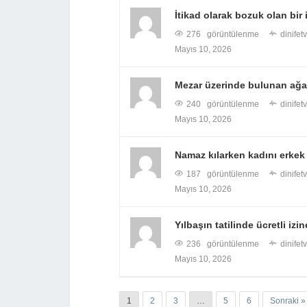
İtikad olarak bozuk olan bir
276 görüntülenme
dinifet
Mayıs 10, 2026
Mezar üzerinde bulunan ağaç
240 görüntülenme
dinifet
Mayıs 10, 2026
Namaz kılarken kadını erkek
187 görüntülenme
dinifet
Mayıs 10, 2026
Yılbaşın tatilinde ücretli izi
236 görüntülenme
dinifet
Mayıs 10, 2026
1
2
3
…
5
6
Sonraki »