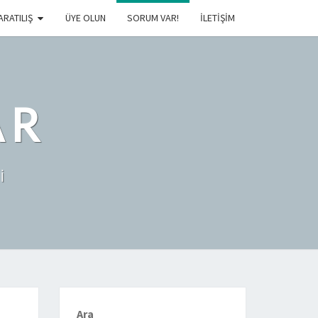
ARATILIŞ
ÜYE OLUN
SORUM VAR!
İLETIŞIM
AR
İ
Ara