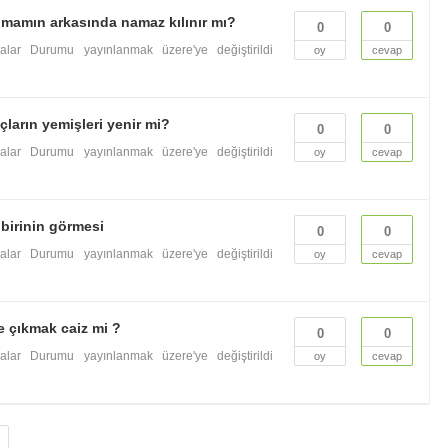
 imamın arkasında namaz kılınır mı?
0
0
valar
Durumu yayınlanmak üzere'ye değiştirildi
oy
cevap
ların yemişleri yenir mi?
0
0
valar
Durumu yayınlanmak üzere'ye değiştirildi
oy
cevap
 birinin görmesi
0
0
valar
Durumu yayınlanmak üzere'ye değiştirildi
oy
cevap
ne çıkmak caiz mi ?
0
0
valar
Durumu yayınlanmak üzere'ye değiştirildi
oy
cevap