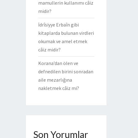
mamullerin kullanımı câiz
midir?
İdrîsiyye Erbaîn gibi
kitaplarda bulunan virdleri
okumak ve amel etmek
câiz midir?
Korana’dan ölen ve
defnedilen birini sonradan
aile mezarlığına
nakletmek câiz mi?
Son Yorumlar