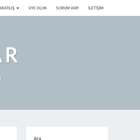
ARATILIŞ
ÜYE OLUN
SORUM VAR!
İLETIŞIM
AR
İ
Ara