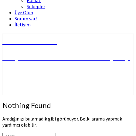
Kâinat
Sebepler
Üye Olun
Sorum var!
İletişim
Dini Fetvalar
DOÇ. DR. MUHAMMED HÜSNÜ ÇİFTÇİ
Nothing
Nothing Found
Found
Aradığınızı bulamadık gibi görünüyor. Belki arama yapmak
yardımcı olabilir.
Arama: