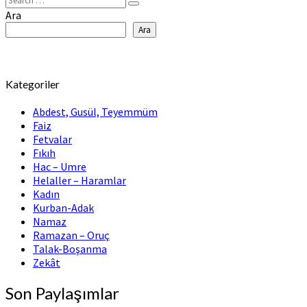
Search
Ara
Ara
Kategoriler
Abdest, Gusül, Teyemmüm
Faiz
Fetvalar
Fıkıh
Hac – Umre
Helaller – Haramlar
Kadın
Kurban-Adak
Namaz
Ramazan – Oruç
Talak-Boşanma
Zekât
Son Paylaşımlar