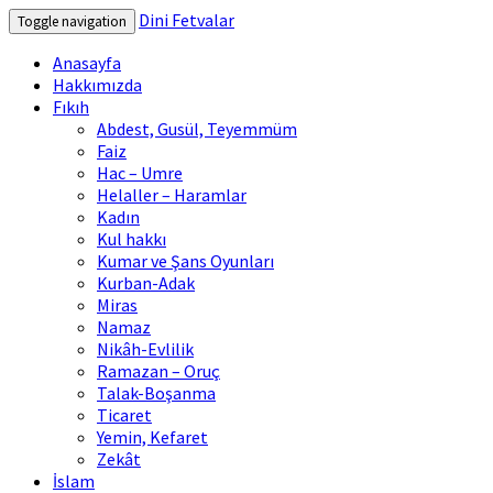
Dini Fetvalar
Toggle navigation
Anasayfa
Hakkımızda
Fıkıh
Abdest, Gusül, Teyemmüm
Faiz
Hac – Umre
Helaller – Haramlar
Kadın
Kul hakkı
Kumar ve Şans Oyunları
Kurban-Adak
Miras
Namaz
Nikâh-Evlilik
Ramazan – Oruç
Talak-Boşanma
Ticaret
Yemin, Kefaret
Zekât
İslam