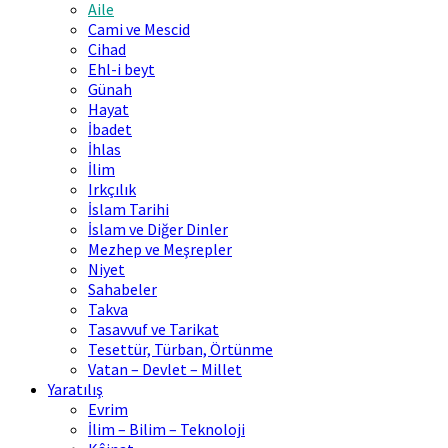
Aile
Cami ve Mescid
Cihad
Ehl-i beyt
Günah
Hayat
İbadet
İhlas
İlim
Irkçılık
İslam Tarihi
İslam ve Diğer Dinler
Mezhep ve Meşrepler
Niyet
Sahabeler
Takva
Tasavvuf ve Tarikat
Tesettür, Türban, Örtünme
Vatan – Devlet – Millet
Yaratılış
Evrim
İlim – Bilim – Teknoloji