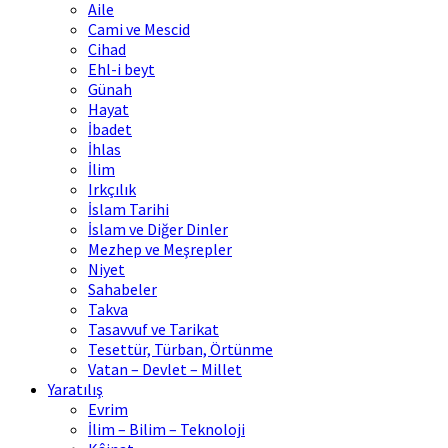
Aile
Cami ve Mescid
Cihad
Ehl-i beyt
Günah
Hayat
İbadet
İhlas
İlim
Irkçılık
İslam Tarihi
İslam ve Diğer Dinler
Mezhep ve Meşrepler
Niyet
Sahabeler
Takva
Tasavvuf ve Tarikat
Tesettür, Türban, Örtünme
Vatan – Devlet – Millet
Yaratılış
Evrim
İlim – Bilim – Teknoloji