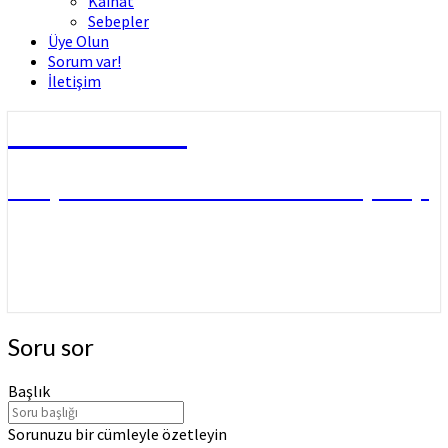
Kâinat
Sebepler
Üye Olun
Sorum var!
İletişim
Dini Fetvalar
DOÇ. DR. MUHAMMED HÜSNÜ ÇİFTÇİ
Soru
Soru sor
sor
Başlık
Sorunuzu bir cümleyle özetleyin