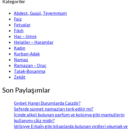
Kategoriler
Abdest, Gusül, Teyemmüm
Faiz
Fetvalar
Fıkıh
Hac – Umre
Helaller – Haramlar
Kadın
Kurban-Adak
Namaz
Ramazan – Oruç
Talak-Boşanma
Zekât
Son Paylaşımlar
Gıybet Hangi Durumlarda Caizdir?
Seferde sünnet namazları terk edilir mi?
İçinde alkol bulunan parfüm ve kolonya gibi mamullerin
kullanımı câiz midir?
İdrîsiyye Erbaîn gibi kitaplarda bulunan virdleri okumak ve