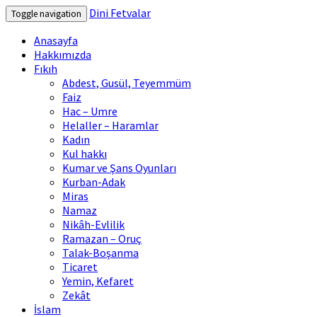
Dini Fetvalar
Toggle navigation
Anasayfa
Hakkımızda
Fıkıh
Abdest, Gusül, Teyemmüm
Faiz
Hac – Umre
Helaller – Haramlar
Kadın
Kul hakkı
Kumar ve Şans Oyunları
Kurban-Adak
Miras
Namaz
Nikâh-Evlilik
Ramazan – Oruç
Talak-Boşanma
Ticaret
Yemin, Kefaret
Zekât
İslam