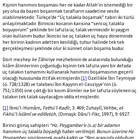
boşamasının
Kişinin hanımını boşaması her ne kadar Allah’ın istemediği bir
hükmü?
şey olsa da bazen boşanmak tarafların saadetine vesile
olabilmektedir. Türkçe’de “Üç talakla boşamak” tabiri iki türlü
anlaşılmaktadır. Birincisi kocanın karısına “seni üç talakla
boşuyorum” şeklinde bir lafızla üç talak vermesidir ki yaygın
olan kullanım budur. İkincisi ise üç talakın üç hayız döneminde
her birinin kadının adetten kesildiği, tuhur halinde tek tek
gerçekleşmesi şeklinde olur ki sünnet olan boşama budur.
Dört mezhep ile Zâhiriye mezhebinin de aralarında bulunduğu
İslâm âlimlerinin çoğunluğu kişinin tek lafızla yani bir defada
üç talakın tamamını kullanarak hanımını boşamasının geçerli
olacağı hususunda ittifak etmişlerdir.
[1]
Özellikle İbn Teymiyye
(ö. 728/1328) ve talebesi İbn Kayyim el-Cevziyye’nin (ö.
751/1350) öne çıktığı bir kısım âlimler ise bir lafızla söylenen üç
talakın tek talak sayılacağını iddia etmişlerdir.
[1]
İbnü’l-Hümâm,
Fethü’l-Kadîr
, 3: 469; Zuhaylî, Vehbe,
el-
Fıkhü’l-İslâmî ve edilletüh,
(Dımaşk: Dâru’l-fikr, 1997), 9: 6927.
Birinci görüş sahipleri
“Hz. Peygamber’e (s.a) bir adamın
hanımını üç talakla boşadığı haber verilmişti. Bunun üzerine Hz.
Peygamber sinirlenerek ayağa kalktı ve “Ben aranızda olduğum