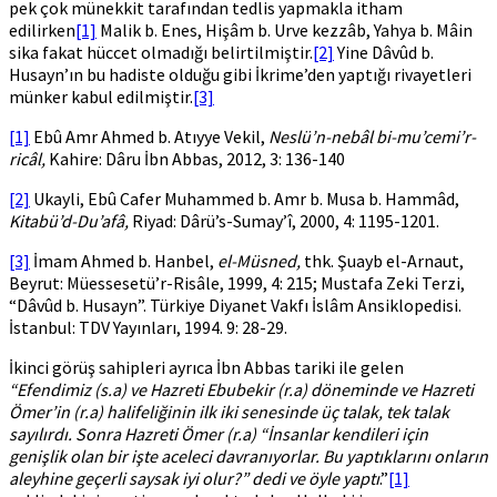
pek çok münekkit tarafından tedlis yapmakla itham
edilirken
[1]
Malik b. Enes, Hişâm b. Urve kezzâb, Yahya b. Mâin
sika fakat hüccet olmadığı belirtilmiştir.
[2]
Yine Dâvûd b.
Husayn’ın bu hadiste olduğu gibi İkrime’den yaptığı rivayetleri
münker kabul edilmiştir.
[3]
[1]
Ebû Amr Ahmed b. Atıyye Vekil,
Neslü’n-nebâl bi-mu’cemi’r-
ricâl,
Kahire: Dâru İbn Abbas, 2012, 3: 136-140
[2]
Ukayli, Ebû Cafer Muhammed b. Amr b. Musa b. Hammâd,
Kitabü’d-Du’afâ,
Riyad: Dârü’s-Sumay’î, 2000, 4: 1195-1201.
[3]
İmam Ahmed b. Hanbel,
el-Müsned,
thk. Şuayb el-Arnaut,
Beyrut: Müessesetü’r-Risâle, 1999, 4: 215; Mustafa Zeki Terzi,
“Dâvûd b. Husayn”. Türkiye Diyanet Vakfı İslâm Ansiklopedisi.
İstanbul: TDV Yayınları, 1994. 9: 28-29.
İkinci görüş sahipleri ayrıca İbn Abbas tariki ile gelen
“Efendimiz (s.a) ve Hazreti Ebubekir (r.a) döneminde ve Hazreti
Ömer’in (r.a) halifeliğinin ilk iki senesinde üç talak, tek talak
sayılırdı. Sonra Hazreti Ömer (r.a) “İnsanlar kendileri için
genişlik olan bir işte aceleci davranıyorlar. Bu yaptıklarını onların
aleyhine geçerli saysak iyi olur?” dedi ve öyle yaptı
.”
[1]