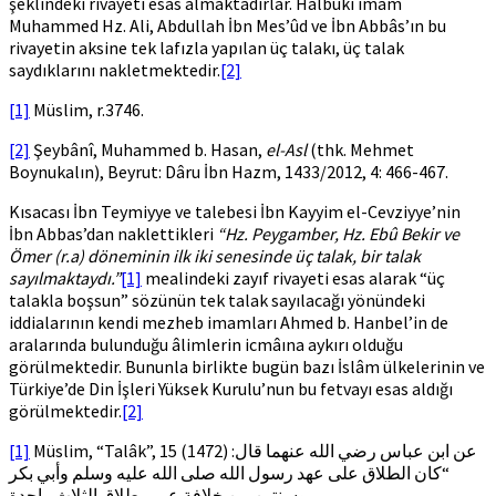
şeklindeki rivayeti esas almaktadırlar. Halbuki imam
Muhammed Hz. Ali, Abdullah İbn Mes’ûd ve İbn Abbâs’ın bu
rivayetin aksine tek lafızla yapılan üç talakı, üç talak
saydıklarını nakletmektedir.
[2]
[1]
Müslim, r.3746.
[2]
Şeybânî, Muhammed b. Hasan,
el-Asl
(thk. Mehmet
Boynukalın), Beyrut: Dâru İbn Hazm, 1433/2012, 4: 466-467.
Kısacası İbn Teymiyye ve talebesi İbn Kayyim el-Cevziyye’nin
İbn Abbas’dan naklettikleri
“Hz. Peygamber, Hz. Ebû Bekir ve
Ömer (r.a) döneminin ilk iki senesinde üç talak, bir talak
sayılmaktaydı.”
[1]
mealindeki zayıf rivayeti esas alarak “üç
talakla boşsun” sözünün tek talak sayılacağı yönündeki
iddialarının kendi mezheb imamları Ahmed b. Hanbel’in de
aralarında bulunduğu âlimlerin icmâına aykırı olduğu
görülmektedir. Bununla birlikte bugün bazı İslâm ülkelerinin ve
Türkiye’de Din İşleri Yüksek Kurulu’nun bu fetvayı esas aldığı
görülmektedir.
[2]
[1]
Müslim, “Talâk”, 15 (1472) عن ابن عباس رضي الله عنهما قال:
“كان الطلاق على عهد رسول الله صلى الله عليه وسلم وأبي بكر
وسنتين من خلافة عمر، طلاق الثلاث واحدة،