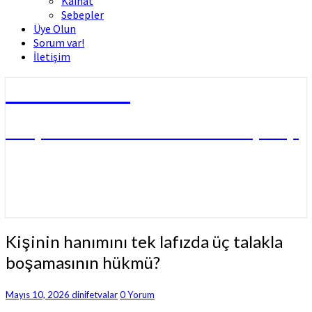
Kâinat
Sebepler
Üye Olun
Sorum var!
İletişim
Dini Fetvalar
DOÇ. DR. MUHAMMED HÜSNÜ ÇİFTÇİ
Kişinin
Kişinin hanımını tek lafızda üç talakla
hanımını
boşamasının hükmü?
tek
lafızda
üç
Comments
Mayıs 10, 2026
dinifetvalar
0 Yorum
talakla