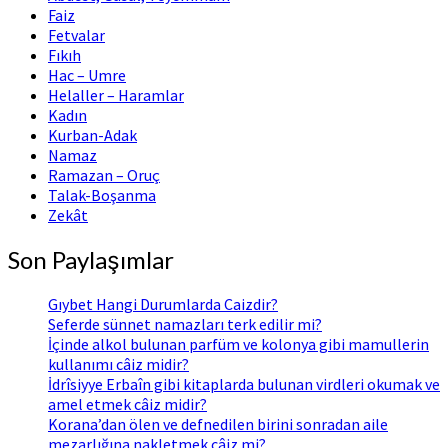
Faiz
Fetvalar
Fıkıh
Hac – Umre
Helaller – Haramlar
Kadın
Kurban-Adak
Namaz
Ramazan – Oruç
Talak-Boşanma
Zekât
Son Paylaşımlar
Gıybet Hangi Durumlarda Caizdir?
Seferde sünnet namazları terk edilir mi?
İçinde alkol bulunan parfüm ve kolonya gibi mamullerin
kullanımı câiz midir?
İdrîsiyye Erbaîn gibi kitaplarda bulunan virdleri okumak ve
amel etmek câiz midir?
Korana’dan ölen ve defnedilen birini sonradan aile
mezarlığına nakletmek câiz mi?