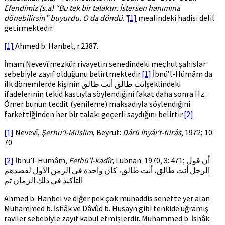
Efendimiz (s.a) “Bu tek bir talaktır. İstersen hanımına
dönebilirsin” buyurdu. O da döndü
.”
[1]
mealindeki hadisi delil
getirmektedir.
[1]
Ahmed b. Hanbel, r.2387.
İmam Nevevî mezkûr rivayetin senedindeki meçhul şahıslar
sebebiyle zayıf olduğunu belirtmektedir.
[1]
İbnü’l-Hümâm da
ilk dönemlerde kişinin أنت طالق أنت طالقşeklindeki
ifadelerinin tekid kastıyla söylendiğini fakat daha sonra Hz.
Ömer bunun tecdit (yenileme) maksadıyla söylendiğini
farkettiğinden her bir talakı geçerli saydığını belirtir.
[2]
[1]
Nevevî,
Şerhu’l-Müslim
, Beyrut:
Dârü İhyâi’t-türâs
, 1972; 10:
70
[2]
İbnü’l-Hümâm,
Fethü’l-kadîr,
Lübnan: 1970, 3: 471; أن قول
الرجل أنت طالق، أنت طالق، كان واحدة في الزمن الأول لقصدهم
التأكيد في ذلك الزمان ثم
Ahmed b. Hanbel ve diğer pek çok muhaddis senette yer alan
Muhammed b. İshâk ve Dâvûd b. Husayn gibi tenkide uğramış
raviler sebebiyle zayıf kabul etmişlerdir. Muhammed b. İshâk