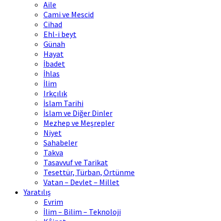
Aile
Cami ve Mescid
Cihad
Ehl-i beyt
Günah
Hayat
İbadet
İhlas
İlim
Irkçılık
İslam Tarihi
İslam ve Diğer Dinler
Mezhep ve Meşrepler
Niyet
Sahabeler
Takva
Tasavvuf ve Tarikat
Tesettür, Türban, Örtünme
Vatan – Devlet – Millet
Yaratılış
Evrim
İlim – Bilim – Teknoloji