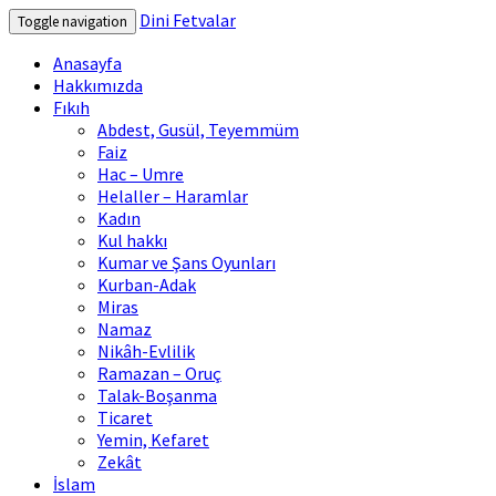
Dini Fetvalar
Toggle navigation
Anasayfa
Hakkımızda
Fıkıh
Abdest, Gusül, Teyemmüm
Faiz
Hac – Umre
Helaller – Haramlar
Kadın
Kul hakkı
Kumar ve Şans Oyunları
Kurban-Adak
Miras
Namaz
Nikâh-Evlilik
Ramazan – Oruç
Talak-Boşanma
Ticaret
Yemin, Kefaret
Zekât
İslam