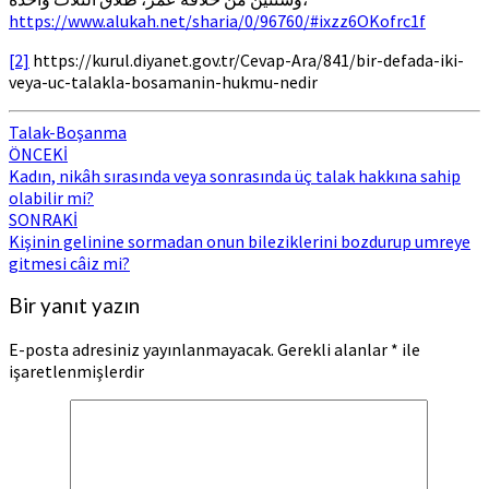
https://www.alukah.net/sharia/0/96760/#ixzz6OKofrc1f
[2]
https://kurul.diyanet.gov.tr/Cevap-Ara/841/bir-defada-iki-
veya-uc-talakla-bosamanin-hukmu-nedir
Talak-Boşanma
Post
ÖNCEKİ
Kadın, nikâh sırasında veya sonrasında üç talak hakkına sahip
navigation
olabilir mi?
SONRAKİ
Kişinin gelinine sormadan onun bileziklerini bozdurup umreye
gitmesi câiz mi?
Bir yanıt yazın
E-posta adresiniz yayınlanmayacak.
Gerekli alanlar
*
ile
işaretlenmişlerdir