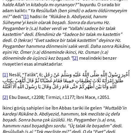
halde Allah’ın kitabıyla mı oynanıyor?”
buyurdu. O sırada bir
adam kalktı: “
Ya Resûlullah (ben şimdi) o adamı öldürmeyeyim
mi?”
dedi.”
[1]
hadisi ile
“Rükâne b. Abdiyezid, hanımı
Süheyme’yi kesin olarak boşadı. Sonra da durumu Hz.
Peygamber’e (s.a) haber verdi ve “Vallahi sadece bir talak
kastettim” dedi. Efendimiz de “Sadece bir talak mı kastettin”
dedi. O (tekrar) “Evet sadece bir talak kastettim” deyince Hz.
Peygamber hanımına dönmesini salık verdi. Daha sonra Rükâne,
eşini Hz. Ömer (r.a) döneminde ikinci, Hz. Osman (r.a)
döneminde de üçüncü kez boşadı
.
”
[2]
mealindeki benzer
rivayetleri esas almaktadırlar.
[1]
Nesâî, “Talâk”, 6; أُخْبِرَ رَسُولُ اللَّهِ صَلَّى اللَّهُ عَلَيْهِ وَسَلَّمَ عَنْ رَجُلٍ
طَلَّقَ امْرَأَتَهُ ثَلَاثَ تَطْلِيقَاتٍ جَمِيعًا فَقَامَ غَضْبَانًا ثُمَّ قَالَ أَيُلْعَبُ بِكِتَابِ
اللَّهِ وَأَنَا بَيْنَ أَظْهُرِكُمْ حَتَّى قَامَ رَجُلٌ وَقَالَ يَا رَسُولَ اللَّهِ أَلَا أَقْتُلُهُ
[2]
Ebu Davut, r.2208; Tirmizi, r.1177; İbni Mace, r.2051.
İkinci görüş sahipleri ise İbn Abbas tariki ile gelen
“Muttalib’in
kardeşi Rükâne b. Abdiyezid, hanımını, tek mecliste üç defa
boşadı. Sonra buna çok üzüldü. Hz. Peygamber (s.a) ona,
hanımını nasıl boşadığını sordu. “Üç talak ile boşadım” dedi.
Resûlullah (s.a) “Tek mecliste mi?” dedi. O da “Evet” dedi.