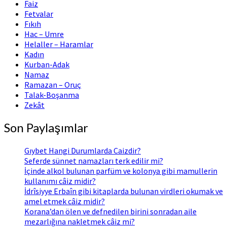
Faiz
Fetvalar
Fıkıh
Hac – Umre
Helaller – Haramlar
Kadın
Kurban-Adak
Namaz
Ramazan – Oruç
Talak-Boşanma
Zekât
Son Paylaşımlar
Gıybet Hangi Durumlarda Caizdir?
Seferde sünnet namazları terk edilir mi?
İçinde alkol bulunan parfüm ve kolonya gibi mamullerin
kullanımı câiz midir?
İdrîsiyye Erbaîn gibi kitaplarda bulunan virdleri okumak ve
amel etmek câiz midir?
Korana’dan ölen ve defnedilen birini sonradan aile
mezarlığına nakletmek câiz mi?