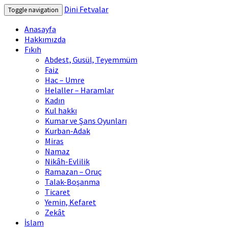
Dini Fetvalar
Toggle navigation
Anasayfa
Hakkımızda
Fıkıh
Abdest, Gusül, Teyemmüm
Faiz
Hac – Umre
Helaller – Haramlar
Kadın
Kul hakkı
Kumar ve Şans Oyunları
Kurban-Adak
Miras
Namaz
Nikâh-Evlilik
Ramazan – Oruç
Talak-Boşanma
Ticaret
Yemin, Kefaret
Zekât
İslam