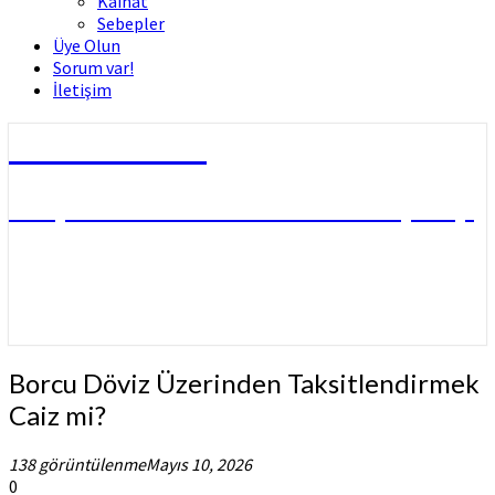
Kâinat
Sebepler
Üye Olun
Sorum var!
İletişim
Dini Fetvalar
DOÇ. DR. MUHAMMED HÜSNÜ ÇİFTÇİ
Borcu
Borcu Döviz Üzerinden Taksitlendirmek
Döviz
Caiz mi?
Üzerinden
Taksitlendirmek
138 görüntülenme
Mayıs 10, 2026
Caiz
0
mi?