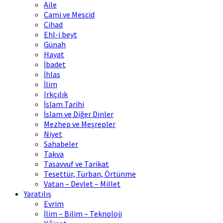
Aile
Cami ve Mescid
Cihad
Ehl-i beyt
Günah
Hayat
İbadet
İhlas
İlim
Irkçılık
İslam Tarihi
İslam ve Diğer Dinler
Mezhep ve Meşrepler
Niyet
Sahabeler
Takva
Tasavvuf ve Tarikat
Tesettür, Türban, Örtünme
Vatan – Devlet – Millet
Yaratılış
Evrim
İlim – Bilim – Teknoloji