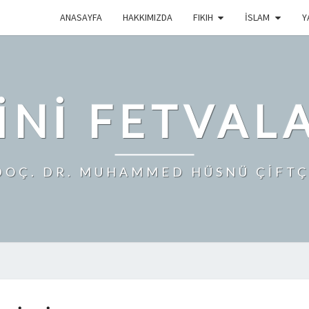
ANASAYFA
HAKKIMIZDA
FIKIH
İSLAM
Y
INI FETVAL
DOÇ. DR. MUHAMMED HÜSNÜ ÇİFTÇ