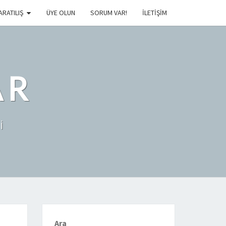
ARATILIŞ
ÜYE OLUN
SORUM VAR!
İLETIŞIM
AR
İ
Ara