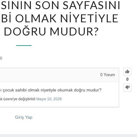
SININ SON SAYFASINI
BI OLMAK NIYETIYLE
 DOĞRU MUDUR?
26
0
Yorum
0
nı çocuk sahibi olmak niyetiyle okumak doğru mudur?
üzere'ye değiştirildi
Mayıs 10, 2026
Giriş Yap