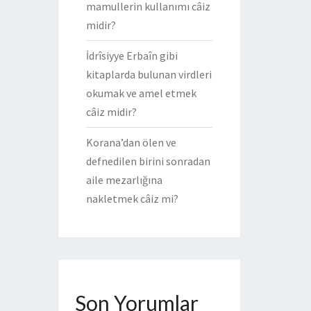
mamullerin kullanımı câiz
midir?
İdrîsiyye Erbaîn gibi
kitaplarda bulunan virdleri
okumak ve amel etmek
câiz midir?
Korana’dan ölen ve
defnedilen birini sonradan
aile mezarlığına
nakletmek câiz mi?
Son Yorumlar