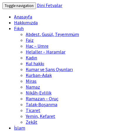
Dini Fetvalar
Toggle navigation
Anasayfa
Hakkımızda
Fıkıh
Abdest, Gusül, Teyemmüm
Faiz
Hac – Umre
Helaller – Haramlar
Kadın
Kul hakkı
Kumar ve Şans Oyunları
Kurban-Adak
Miras
Namaz
Nikâh-Evlilik
Ramazan – Oruç
Talak-Boşanma
Ticaret
Yemin, Kefaret
Zekât
İslam