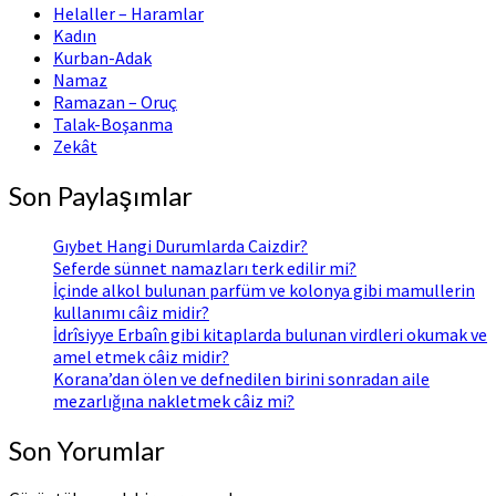
Helaller – Haramlar
Kadın
Kurban-Adak
Namaz
Ramazan – Oruç
Talak-Boşanma
Zekât
Son Paylaşımlar
Gıybet Hangi Durumlarda Caizdir?
Seferde sünnet namazları terk edilir mi?
İçinde alkol bulunan parfüm ve kolonya gibi mamullerin
kullanımı câiz midir?
İdrîsiyye Erbaîn gibi kitaplarda bulunan virdleri okumak ve
amel etmek câiz midir?
Korana’dan ölen ve defnedilen birini sonradan aile
mezarlığına nakletmek câiz mi?
Son Yorumlar