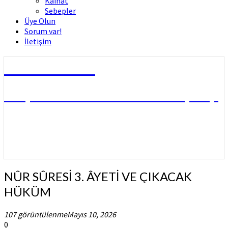
Kâinat
Sebepler
Üye Olun
Sorum var!
İletişim
Dini Fetvalar
DOÇ. DR. MUHAMMED HÜSNÜ ÇİFTÇİ
NÛR
NÛR SÛRESİ 3. ÂYETİ VE ÇIKACAK
SÛRESİ
HÜKÜM
3.
ÂYETİ
107 görüntülenme
Mayıs 10, 2026
VE
0
ÇIKACAK