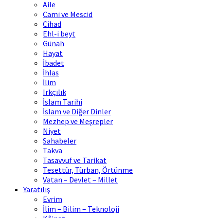
Aile
Cami ve Mescid
Cihad
Ehl-i beyt
Günah
Hayat
İbadet
İhlas
İlim
Irkçılık
İslam Tarihi
İslam ve Diğer Dinler
Mezhep ve Meşrepler
Niyet
Sahabeler
Takva
Tasavvuf ve Tarikat
Tesettür, Türban, Örtünme
Vatan – Devlet – Millet
Yaratılış
Evrim
İlim – Bilim – Teknoloji