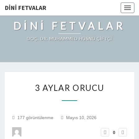
DINI FETVALAR
Togg
navig
DINI FETVALAR
DOÇ. DR. MUHAMMED HÜSNÜ ÇİFTÇİ
3 AYLAR ORUCU
177 görüntülenme
Mayıs 10, 2026
0