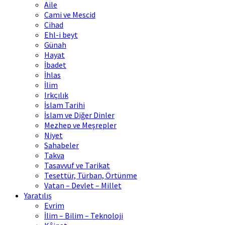
Aile
Cami ve Mescid
Cihad
Ehl-i beyt
Günah
Hayat
İbadet
İhlas
İlim
Irkçılık
İslam Tarihi
İslam ve Diğer Dinler
Mezhep ve Meşrepler
Niyet
Sahabeler
Takva
Tasavvuf ve Tarikat
Tesettür, Türban, Örtünme
Vatan – Devlet – Millet
Yaratılış
Evrim
İlim – Bilim – Teknoloji