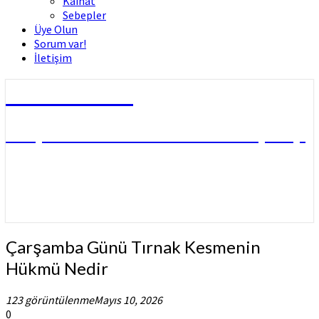
Kâinat
Sebepler
Üye Olun
Sorum var!
İletişim
Dini Fetvalar
DOÇ. DR. MUHAMMED HÜSNÜ ÇİFTÇİ
Çarşamba
Çarşamba Günü Tırnak Kesmenin
Günü
Hükmü Nedir
Tırnak
Kesmenin
123 görüntülenme
Mayıs 10, 2026
Hükmü
0
Nedir