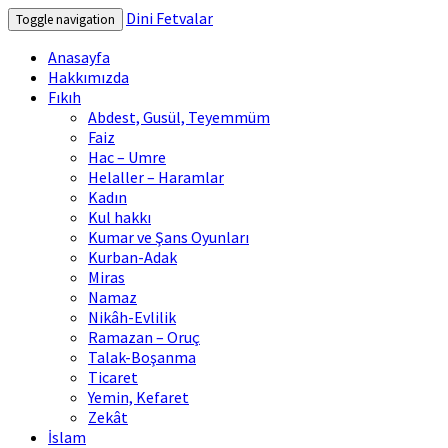
Dini Fetvalar
Toggle navigation
Anasayfa
Hakkımızda
Fıkıh
Abdest, Gusül, Teyemmüm
Faiz
Hac – Umre
Helaller – Haramlar
Kadın
Kul hakkı
Kumar ve Şans Oyunları
Kurban-Adak
Miras
Namaz
Nikâh-Evlilik
Ramazan – Oruç
Talak-Boşanma
Ticaret
Yemin, Kefaret
Zekât
İslam