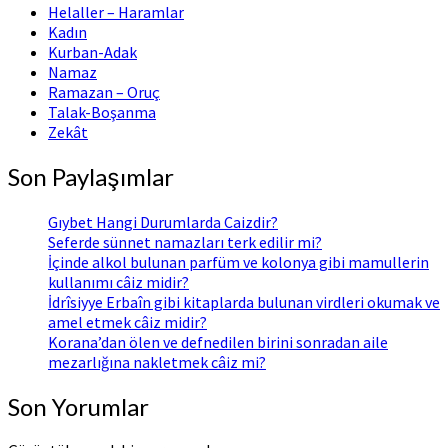
Helaller – Haramlar
Kadın
Kurban-Adak
Namaz
Ramazan – Oruç
Talak-Boşanma
Zekât
Son Paylaşımlar
Gıybet Hangi Durumlarda Caizdir?
Seferde sünnet namazları terk edilir mi?
İçinde alkol bulunan parfüm ve kolonya gibi mamullerin
kullanımı câiz midir?
İdrîsiyye Erbaîn gibi kitaplarda bulunan virdleri okumak ve
amel etmek câiz midir?
Korana’dan ölen ve defnedilen birini sonradan aile
mezarlığına nakletmek câiz mi?
Son Yorumlar