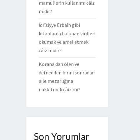
mamullerin kullanımı câiz
midir?
İdrîsiyye Erbaîn gibi
kitaplarda bulunan virdleri
okumak ve amel etmek
câiz midir?
Korana’dan ölen ve
defnedilen birini sonradan
aile mezarlığına
nakletmek câiz mi?
Son Yorumlar