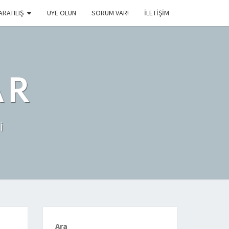
ARATILIŞ
ÜYE OLUN
SORUM VAR!
İLETIŞIM
AR
İ
Ara