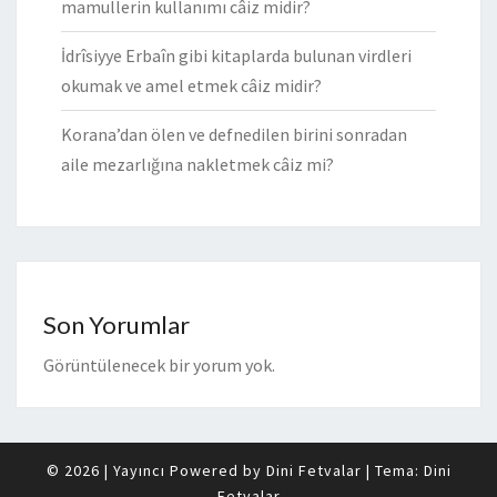
mamullerin kullanımı câiz midir?
İdrîsiyye Erbaîn gibi kitaplarda bulunan virdleri
okumak ve amel etmek câiz midir?
Korana’dan ölen ve defnedilen birini sonradan
aile mezarlığına nakletmek câiz mi?
Son Yorumlar
Görüntülenecek bir yorum yok.
© 2026
|
Yayıncı Powered by
Dini Fetvalar
|
Tema:
Dini
Fetvalar