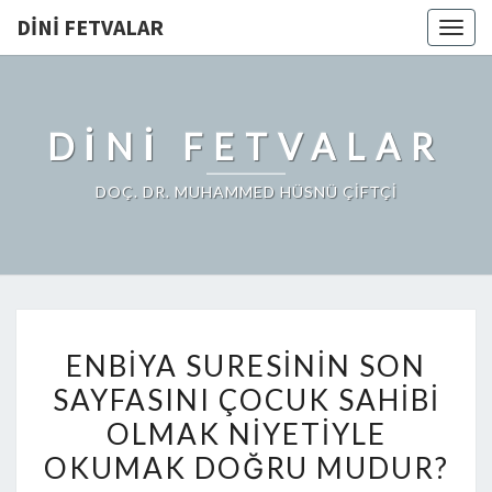
DINI FETVALAR
Togg
navig
DINI FETVALAR
DOÇ. DR. MUHAMMED HÜSNÜ ÇİFTÇİ
ENBIYA SURESININ SON
SAYFASINI ÇOCUK SAHIBI
OLMAK NIYETIYLE
OKUMAK DOĞRU MUDUR?