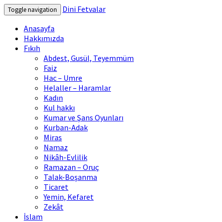
Dini Fetvalar
Toggle navigation
Anasayfa
Hakkımızda
Fıkıh
Abdest, Gusül, Teyemmüm
Faiz
Hac – Umre
Helaller – Haramlar
Kadın
Kul hakkı
Kumar ve Şans Oyunları
Kurban-Adak
Miras
Namaz
Nikâh-Evlilik
Ramazan – Oruç
Talak-Boşanma
Ticaret
Yemin, Kefaret
Zekât
İslam