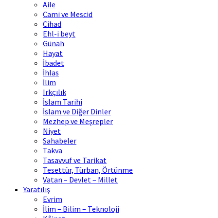
Aile
Cami ve Mescid
Cihad
Ehl-i beyt
Günah
Hayat
İbadet
İhlas
İlim
Irkçılık
İslam Tarihi
İslam ve Diğer Dinler
Mezhep ve Meşrepler
Niyet
Sahabeler
Takva
Tasavvuf ve Tarikat
Tesettür, Türban, Örtünme
Vatan – Devlet – Millet
Yaratılış
Evrim
İlim – Bilim – Teknoloji