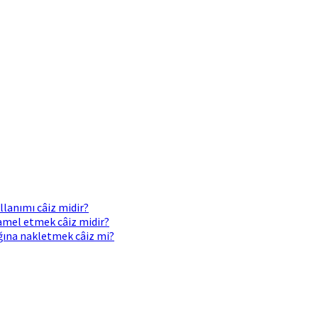
llanımı câiz midir?
 amel etmek câiz midir?
ığına nakletmek câiz mi?