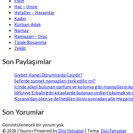
Fıkıh
Hac – Umre
Helaller – Haramlar
Kadın
Kurban-Adak
Namaz
Ramazan – Oruç
Talak-Boşanma
Zekât
Son Paylaşımlar
Gıybet Hangi Durumlarda Caizdir?
Seferde sünnet namazları terk edilir mi?
İçinde alkol bulunan parfüm ve kolonya gibi mamullerin ku
İdrîsiyye Erbaîn gibi kitaplarda bulunan virdleri okumak ve
Korana’dan ölen ve defnedilen birini sonradan aile mezarl
Son Yorumlar
Görüntülenecek bir yorum yok.
© 2026
|
Yayıncı Powered by
Dini Fetvalar
|
Tema:
Dini Fetvalar