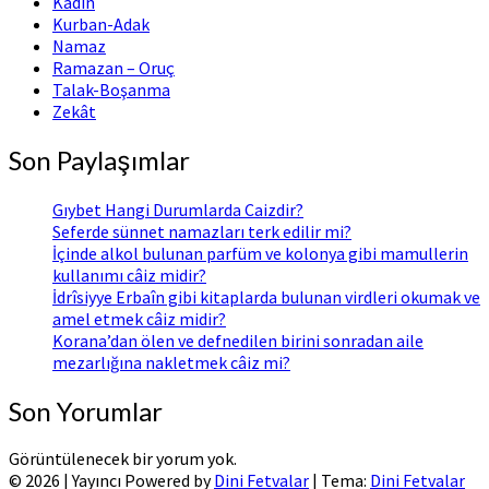
Kadın
Kurban-Adak
Namaz
Ramazan – Oruç
Talak-Boşanma
Zekât
Son Paylaşımlar
Gıybet Hangi Durumlarda Caizdir?
Seferde sünnet namazları terk edilir mi?
İçinde alkol bulunan parfüm ve kolonya gibi mamullerin
kullanımı câiz midir?
İdrîsiyye Erbaîn gibi kitaplarda bulunan virdleri okumak ve
amel etmek câiz midir?
Korana’dan ölen ve defnedilen birini sonradan aile
mezarlığına nakletmek câiz mi?
Son Yorumlar
Görüntülenecek bir yorum yok.
© 2026
|
Yayıncı Powered by
Dini Fetvalar
|
Tema:
Dini Fetvalar