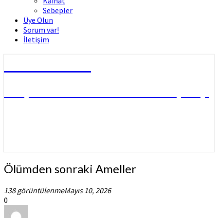
Kâinat
Sebepler
Üye Olun
Sorum var!
İletişim
Dini Fetvalar
DOÇ. DR. MUHAMMED HÜSNÜ ÇİFTÇİ
Ölümden
Ölümden sonraki Ameller
sonraki
Ameller
138 görüntülenme
Mayıs 10, 2026
0