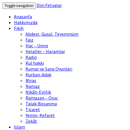
Dini Fetvalar
Toggle navigation
Anasayfa
Hakkımızda
Fıkıh
Abdest, Gusül, Teyemmüm
Faiz
Hac – Umre
Helaller – Haramlar
Kadın
Kul hakkı
Kumar ve Şans Oyunları
Kurban-Adak
Miras
Namaz
Nikâh-Evlilik
Ramazan – Oruç
Talak-Boşanma
Ticaret
Yemin, Kefaret
Zekât
İslam