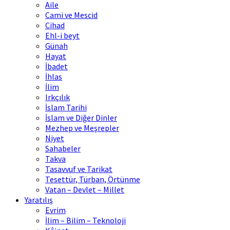
Aile
Cami ve Mescid
Cihad
Ehl-i beyt
Günah
Hayat
İbadet
İhlas
İlim
Irkçılık
İslam Tarihi
İslam ve Diğer Dinler
Mezhep ve Meşrepler
Niyet
Sahabeler
Takva
Tasavvuf ve Tarikat
Tesettür, Türban, Örtünme
Vatan – Devlet – Millet
Yaratılış
Evrim
İlim – Bilim – Teknoloji