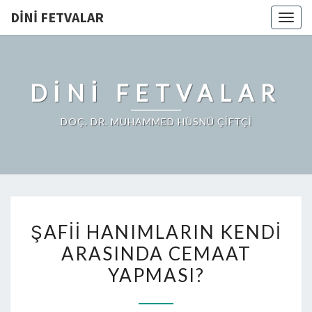
DINI FETVALAR
Togg
navig
DINI FETVALAR
DOÇ. DR. MUHAMMED HÜSNÜ ÇİFTÇİ
ŞAFII HANIMLARIN KENDI
ARASINDA CEMAAT
YAPMASI?