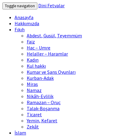
Dini Fetvalar
Toggle navigation
Anasayfa
Hakkımızda
Fıkıh
Abdest, Gusül, Teyemmüm
Faiz
Hac – Umre
Helaller – Haramlar
Kadın
Kul hakkı
Kumar ve Şans Oyunları
Kurban-Adak
Miras
Namaz
Nikâh-Evlilik
Ramazan – Oruç
Talak-Boşanma
Ticaret
Yemin, Kefaret
Zekât
İslam