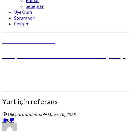
Kâinat
Sebepler
Üye Olun
Sorum var!
İletişim
Dini Fetvalar
DOÇ. DR. MUHAMMED HÜSNÜ ÇİFTÇİ
Yurt
Yurt için referans
için
referans
156 görüntülenme
Mayıs 10, 2026
0