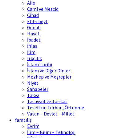
Aile
Cami ve Mescid
Cihad
Ehl-i beyt
Günah
Hayat
İbadet
İhlas
İlim
Irkçılık
İslam Tarihi
İslam ve Diğer Dinler
Mezhep ve Meşrepler
Niyet
Sahabeler
Takva
Tasavvuf ve Tarikat
Tesettür, Türban, Örtünme
Vatan – Devlet – Millet
Yaratılış
Evrim
İlim – Bilim – Teknoloji