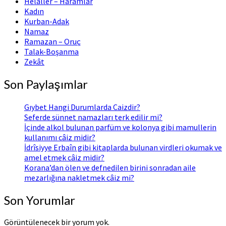
Helaller – Haramlar
Kadın
Kurban-Adak
Namaz
Ramazan – Oruç
Talak-Boşanma
Zekât
Son Paylaşımlar
Gıybet Hangi Durumlarda Caizdir?
Seferde sünnet namazları terk edilir mi?
İçinde alkol bulunan parfüm ve kolonya gibi mamullerin
kullanımı câiz midir?
İdrîsiyye Erbaîn gibi kitaplarda bulunan virdleri okumak ve
amel etmek câiz midir?
Korana’dan ölen ve defnedilen birini sonradan aile
mezarlığına nakletmek câiz mi?
Son Yorumlar
Görüntülenecek bir yorum yok.