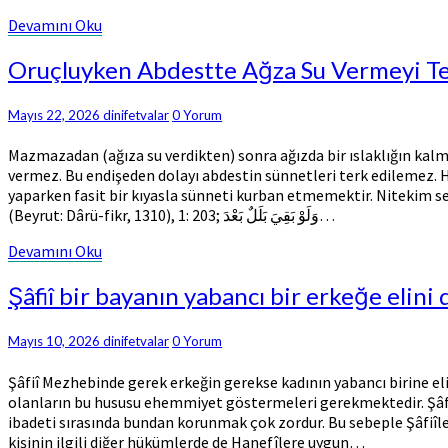
Devamını
Devamını Oku
Oku
Oruçluyken
Oruçluyken Abdestte Ağza Su Vermeyi 
Abdestte
Ağza
Comments
Mayıs 22, 2026
dinifetvalar
0 Yorum
Su
Vermeyi
Mazmazadan (ağıza su verdikten) sonra ağızda bir ıslaklığın kal
Terk
vermez. Bu endişeden dolayı abdestin sünnetleri terk edilemez. 
Etmenin
yaparken fasit bir kıyasla sünneti kurban etmemektir. Nitekim sef
Hükmü
(Beyrut: Dârü-fikr, 1310), 1: 203; وَلَوْ بَقِيَ بَلَلٌ بَعْدَ…
Devamını
Devamını Oku
Oku
Şâfiî
Şâfiî bir bayanın yabancı bir erkeğe elin
bir
bayanın
Comments
Mayıs 10, 2026
dinifetvalar
0 Yorum
yabancı
bir
Şâfiî Mezhebinde gerek erkeğin gerekse kadının yabancı birine e
erkeğe
olanların bu hususu ehemmiyet göstermeleri gerekmektedir. Şâf
elini
ibadeti sırasında bundan korunmak çok zordur. Bu sebeple Şâfiîler
değdirmesi
kişinin ilgili diğer hükümlerde de Hanefîlere uygun…