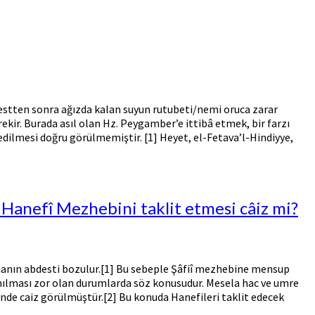
destten sonra ağızda kalan suyun rutubeti/nemi oruca zarar
ir. Burada asıl olan Hz. Peygamber’e ittibâ etmek, bir farzı
edilmesi doğru görülmemiştir. [1] Heyet, el-Fetava’l-Hindiyye,
n Hanefî Mezhebini taklit etmesi câiz mi?
unanın abdesti bozulur.[1] Bu sebeple Şâfiî mezhebine mensup
ılması zor olan durumlarda söz konusudur. Mesela hac ve umre
linde caiz görülmüştür.[2] Bu konuda Hanefileri taklit edecek