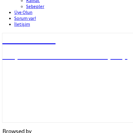
Kâinat
Sebepler
Üye Olun
Sorum var!
İletişim
Dini Fetvalar
DOÇ. DR. MUHAMMED HÜSNÜ ÇİFTÇİ
Browsed by