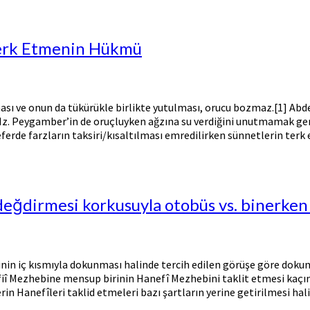
Terk Etmenin Hükmü
ması ve onun da tükürükle birlikte yutulması, orucu bozmaz.[1] Ab
Hz. Peygamber’in de oruçluyken ağzına su verdiğini unutmamak gerek
erde farzların taksiri/kısaltılması emredilirken sünnetlerin terk 
i değdirmesi korkusuyla otobüs vs. binerke
linin iç kısmıyla dokunması halinde tercih edilen görüşe göre dok
iî Mezhebine mensup birinin Hanefî Mezhebini taklit etmesi kaçın
in Hanefîleri taklid etmeleri bazı şartların yerine getirilmesi ha