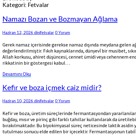
Kategori:
Fetvalar
Namazı
Namazı Bozan ve Bozmayan Ağlama
Bozan
ve
Comments
Haziran 12, 2026
dinifetvalar
0 Yorum
Bozmayan
Ağlama
Gerek namaz içerisinde gerekse namaz dışında meydana gelen ağ
değerlendirilmiştir. Fıkıh kaynaklarında, dünyevî bir musibet, sık
Allah korkusu, ahiret düşüncesi, cennet ümidi veya cehennem endiş
rikkatinin bir göstergesi kabul…
Devamını
Devamını Oku
Oku
Kefir
Kefir ve boza içmek caiz midir?
ve
boza
Comments
Haziran 10, 2026
dinifetvalar
0 Yorum
içmek
caiz
Kefir ve boza, üretim süreçlerinde fermantasyondan yararlanılan
midir?
buğday, mısır ve pirinç gibi farklı tahıllar kullanılarak da üreti
bırakılmaktadır. Bu biyokimyasal süreç neticesinde laktik asidin 
tutulması sonucu elde edilen bir içecektir. Fermantasyonun tabi