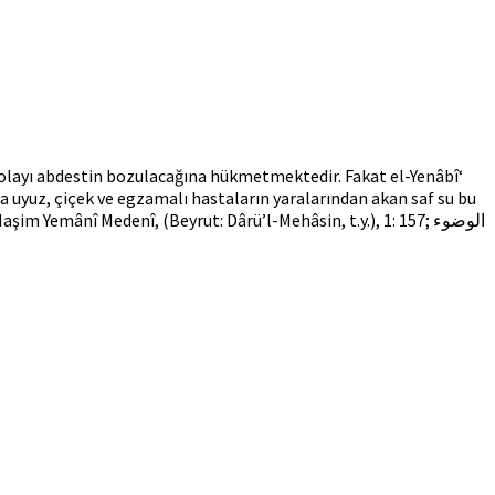
 dolayı abdestin bozulacağına hükmetmektedir. Fakat el-Yenâbî‘
Yemânî Medenî, (Beyrut: Dârü’l-Mehâsin, t.y.), 1: 157; الوضوء