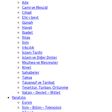
Aile
Cami ve Mescid
Cihad
Ehl-i beyt
Günah
Hayat
İbadet
İhlas
İlim
Irkçılık
İslam Tarihi
İslam ve Diğer Dinler
Mezhep ve Meşrepler
Niyet
Sahabeler
Takva
Tasavvuf ve Tarikat
Tesettür, Türban, Örtünme
Vatan – Devlet – Millet
Yaratılış
Evrim
İlim – Bilim – Teknoloji