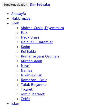
Dini Fetvalar
Toggle navigation
Anasayfa
Hakkımızda
Fıkıh
Abdest, Gusül, Teyemmüm
Faiz
Hac – Umre
Helaller – Haramlar
Kadın
Kul hakkı
Kumar ve Şans Oyunları
Kurban-Adak
Miras
Namaz
Nikâh-Evlilik
Ramazan – Oruç
Talak-Boşanma
Ticaret
Yemin, Kefaret
Zekât
İslam