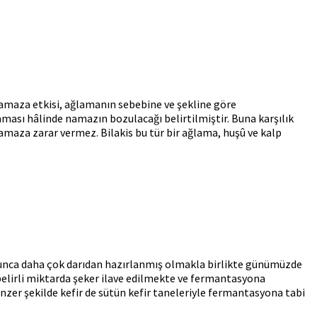
maza etkisi, ağlamanın sebebine ve şekline göre
laması hâlinde namazın bozulacağı belirtilmiştir. Buna karşılık
amaza zarar vermez. Bilakis bu tür bir ağlama, huşû ve kalp
oyunca daha çok darıdan hazırlanmış olmakla birlikte günümüzde
a belirli miktarda şeker ilave edilmekte ve fermantasyona
enzer şekilde kefir de sütün kefir taneleriyle fermantasyona tabi