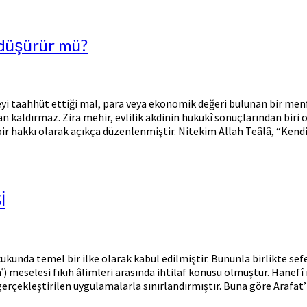
 düşürür mü?
eyi taahhüt ettiği mal, para veya ekonomik değeri bulunan bir menf
n kaldırmaz. Zira mehir, evlilik akdinin hukukî sonuçlarından biri 
bir hakkı olarak açıkça düzenlenmiştir. Nitekim Allah Teâlâ, “Kendil
İ
kunda temel bir ilke olarak kabul edilmiştir. Bununla birlikte sefe
mʿ) meselesi fıkıh âlimleri arasında ihtilaf konusu olmuştur. Hanef
rçekleştirilen uygulamalarla sınırlandırmıştır. Buna göre Arafat’ta