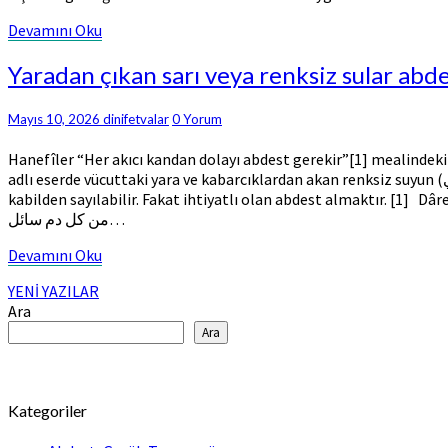
korkusuyla
otobüs
Devamını
Devamını Oku
vs.
Oku
binerken
Yaradan
Yaradan çıkan sarı veya renksiz sular abde
Hanefî
çıkan
Mezhebini
sarı
Comments
Mayıs 10, 2026
dinifetvalar
0 Yorum
taklit
veya
etmesi
renksiz
Hanefîler “Her akıcı kandan dolayı abdest gerekir”[1] mealindeki
câiz
sular
adlı eserde vücuttaki yara ve kabarcıklardan akan renksiz suyun (الماء الصافي) abdesti bozmayacağı ifade edilmektedir.[2] Dolayısıyla uyuz, çiçek ve egzamalı hastaların yaralarından akan saf su bu
mi?
abdesti
kabilden sayılabilir. Fakat ihtiyatlı olan abdest almaktır. [1] Dâre
bozar
من كل دم سائل…
mı?
Devamını
Devamını Oku
Oku
Yazılar
YENİ YAZILAR
Ara
arasında
Ara
gezinme
Kategoriler