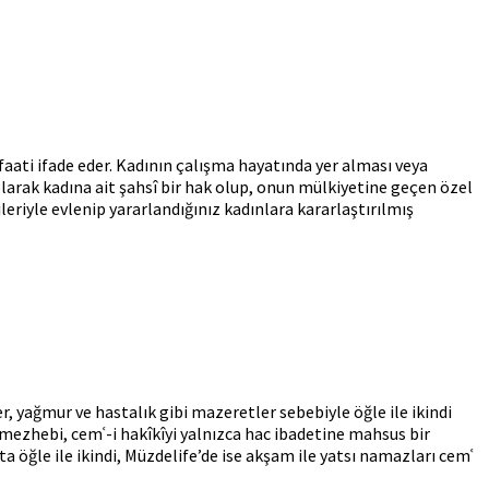
aati ifade eder. Kadının çalışma hayatında yer alması veya
olarak kadına ait şahsî bir hak olup, onun mülkiyetine geçen özel
eriyle evlenip yararlandığınız kadınlara kararlaştırılmış
r, yağmur ve hastalık gibi mazeretler sebebiyle öğle ile ikindi
î mezhebi, cemʿ-i hakîkîyi yalnızca hac ibadetine mahsus bir
 öğle ile ikindi, Müzdelife’de ise akşam ile yatsı namazları cemʿ