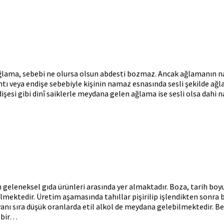
lama, sebebi ne olursa olsun abdesti bozmaz. Ancak ağlamanın na
ıntı veya endişe sebebiyle kişinin namaz esnasında sesli şekilde ağ
esi gibi dinî saiklerle meydana gelen ağlama ise sesli olsa dahi n
 geleneksel gıda ürünleri arasında yer almaktadır. Boza, tarih b
lebilmektedir. Üretim aşamasında tahıllar pişirilip işlendikten sonr
yanı sıra düşük oranlarda etil alkol de meydana gelebilmektedir. B
î bir…