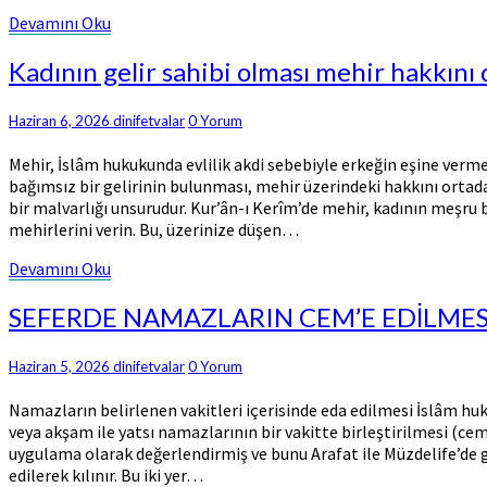
Devamını
Devamını Oku
Oku
Kadının
Kadının gelir sahibi olması mehir hakkını
gelir
sahibi
Comments
Haziran 6, 2026
dinifetvalar
0 Yorum
olması
mehir
Mehir, İslâm hukukunda evlilik akdi sebebiyle erkeğin eşine verm
hakkını
bağımsız bir gelirinin bulunması, mehir üzerindeki hakkını ortada
düşürür
bir malvarlığı unsurudur. Kur’ân-ı Kerîm’de mehir, kadının meşru 
mü?
mehirlerini verin. Bu, üzerinize düşen…
Devamını
Devamını Oku
Oku
SEFERDE
SEFERDE NAMAZLARIN CEM’E EDİLMES
NAMAZLARIN
CEM’E
Comments
Haziran 5, 2026
dinifetvalar
0 Yorum
EDİLMESİ
Namazların belirlenen vakitleri içerisinde eda edilmesi İslâm huku
veya akşam ile yatsı namazlarının bir vakitte birleştirilmesi (ce
uygulama olarak değerlendirmiş ve bunu Arafat ile Müzdelife’de ge
edilerek kılınır. Bu iki yer…