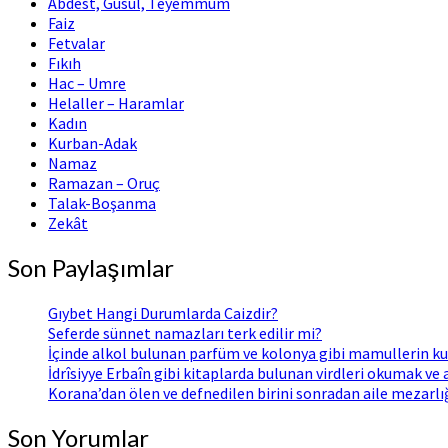
Abdest, Gusül, Teyemmüm
Faiz
Fetvalar
Fıkıh
Hac – Umre
Helaller – Haramlar
Kadın
Kurban-Adak
Namaz
Ramazan – Oruç
Talak-Boşanma
Zekât
Son Paylaşımlar
Gıybet Hangi Durumlarda Caizdir?
Seferde sünnet namazları terk edilir mi?
İçinde alkol bulunan parfüm ve kolonya gibi mamullerin ku
İdrîsiyye Erbaîn gibi kitaplarda bulunan virdleri okumak ve
Korana’dan ölen ve defnedilen birini sonradan aile mezarl
Son Yorumlar