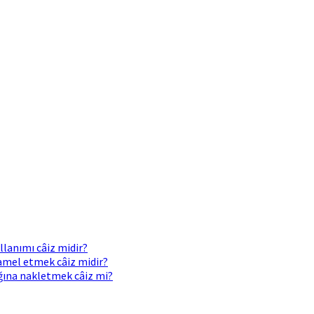
llanımı câiz midir?
 amel etmek câiz midir?
ığına nakletmek câiz mi?