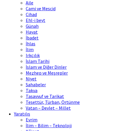
Aile
Cami ve Mescid
Cihad
Ehl-i beyt
Günah
Hayat
İbadet
İhlas
İlim
Irkçılık
İslam Tarihi
İslam ve Diğer Dinler
Mezhep ve Meşrepler
Niyet
Sahabeler
Takva
Tasavvuf ve Tarikat
Tesettür, Türban, Örtünme
Vatan – Devlet – Millet
Yaratılış
Evrim
İlim – Bilim – Teknoloji