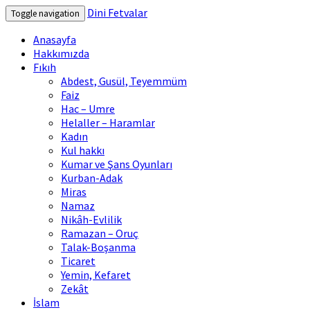
Dini Fetvalar
Toggle navigation
Anasayfa
Hakkımızda
Fıkıh
Abdest, Gusül, Teyemmüm
Faiz
Hac – Umre
Helaller – Haramlar
Kadın
Kul hakkı
Kumar ve Şans Oyunları
Kurban-Adak
Miras
Namaz
Nikâh-Evlilik
Ramazan – Oruç
Talak-Boşanma
Ticaret
Yemin, Kefaret
Zekât
İslam