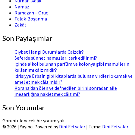
Kurban-Adak
Namaz
Ramazan – Oruç
Talak-Boşanma
Zekât
Son Paylaşımlar
Gıybet Hangi Durumlarda Caizdir?
Seferde sünnet namazları terk edilir mi?
İçinde alkol bulunan parfüm ve kolonya gibi mamullerin
kullanımı câiz midir?
İdrîsiyye Erbaîn gibi kitaplarda bulunan virdleri okumak ve
amel etmek câiz midir?
Korana’dan ölen ve defnedilen birini sonradan aile
mezarlığına nakletmek câiz mi?
Son Yorumlar
Görüntülenecek bir yorum yok.
© 2026
|
Yayıncı Powered by
Dini Fetvalar
|
Tema:
Dini Fetvalar