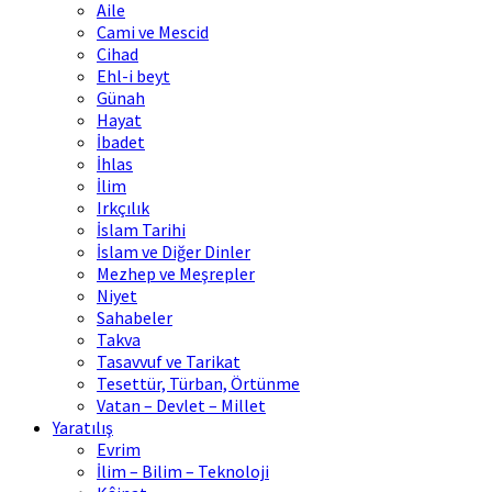
Aile
Cami ve Mescid
Cihad
Ehl-i beyt
Günah
Hayat
İbadet
İhlas
İlim
Irkçılık
İslam Tarihi
İslam ve Diğer Dinler
Mezhep ve Meşrepler
Niyet
Sahabeler
Takva
Tasavvuf ve Tarikat
Tesettür, Türban, Örtünme
Vatan – Devlet – Millet
Yaratılış
Evrim
İlim – Bilim – Teknoloji