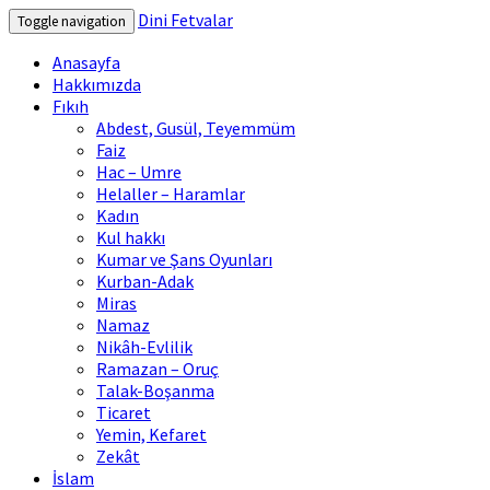
Dini Fetvalar
Toggle navigation
Anasayfa
Hakkımızda
Fıkıh
Abdest, Gusül, Teyemmüm
Faiz
Hac – Umre
Helaller – Haramlar
Kadın
Kul hakkı
Kumar ve Şans Oyunları
Kurban-Adak
Miras
Namaz
Nikâh-Evlilik
Ramazan – Oruç
Talak-Boşanma
Ticaret
Yemin, Kefaret
Zekât
İslam