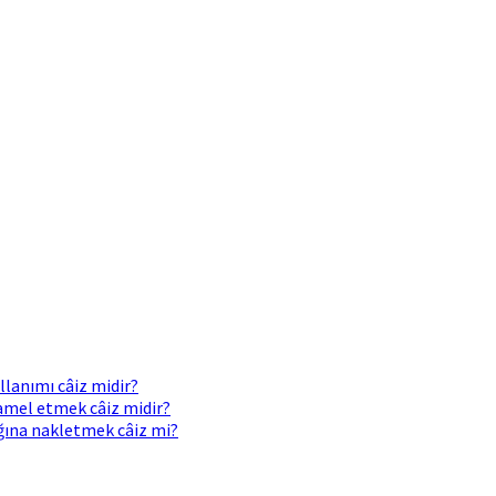
llanımı câiz midir?
 amel etmek câiz midir?
ığına nakletmek câiz mi?