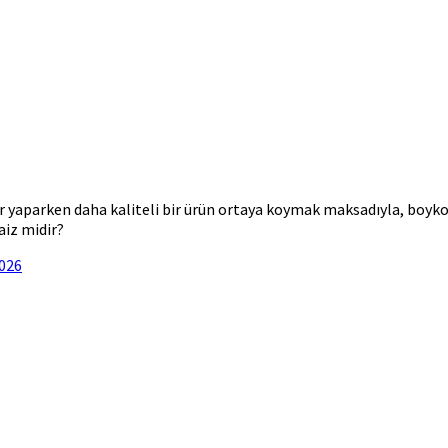
yaparken daha kaliteli bir ürün ortaya koymak maksadıyla, boykot 
aiz midir?
2026