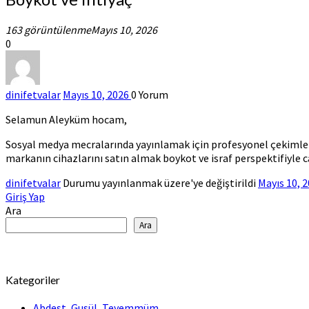
ve
ihtiyaç
163 görüntülenme
Mayıs 10, 2026
0
dinifetvalar
Mayıs 10, 2026
0
Yorum
Selamun Aleyküm hocam,
Sosyal medya mecralarında yayınlamak için profesyonel çekimler 
markanın cihazlarını satın almak boykot ve israf perspektifiyle c
dinifetvalar
Durumu yayınlanmak üzere'ye değiştirildi
Mayıs 10, 
Giriş Yap
Ara
Ara
Kategoriler
Abdest, Gusül, Teyemmüm