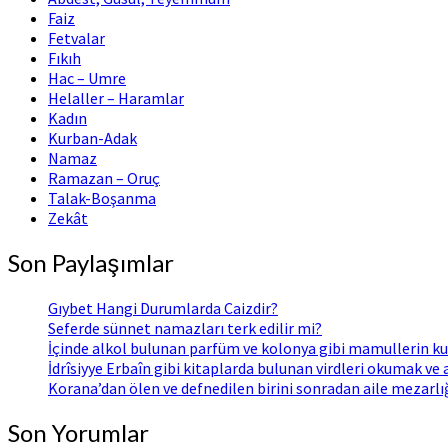
Faiz
Fetvalar
Fıkıh
Hac – Umre
Helaller – Haramlar
Kadın
Kurban-Adak
Namaz
Ramazan – Oruç
Talak-Boşanma
Zekât
Son Paylaşımlar
Gıybet Hangi Durumlarda Caizdir?
Seferde sünnet namazları terk edilir mi?
İçinde alkol bulunan parfüm ve kolonya gibi mamullerin ku
İdrîsiyye Erbaîn gibi kitaplarda bulunan virdleri okumak ve
Korana’dan ölen ve defnedilen birini sonradan aile mezarl
Son Yorumlar