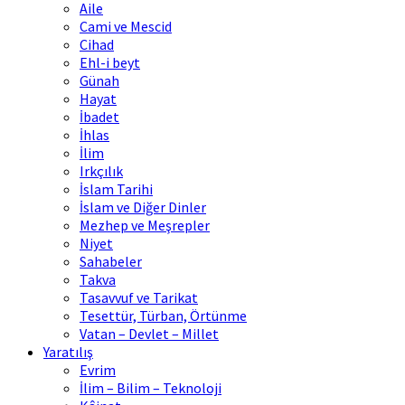
Aile
Cami ve Mescid
Cihad
Ehl-i beyt
Günah
Hayat
İbadet
İhlas
İlim
Irkçılık
İslam Tarihi
İslam ve Diğer Dinler
Mezhep ve Meşrepler
Niyet
Sahabeler
Takva
Tasavvuf ve Tarikat
Tesettür, Türban, Örtünme
Vatan – Devlet – Millet
Yaratılış
Evrim
İlim – Bilim – Teknoloji