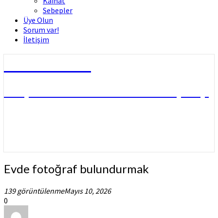
Kâinat
Sebepler
Üye Olun
Sorum var!
İletişim
Dini Fetvalar
DOÇ. DR. MUHAMMED HÜSNÜ ÇİFTÇİ
Evde
Evde fotoğraf bulundurmak
fotoğraf
bulundurmak
139 görüntülenme
Mayıs 10, 2026
0