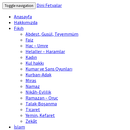
Dini Fetvalar
Toggle navigation
Anasayfa
Hakkımızda
Fıkıh
Abdest, Gusül, Teyemmüm
Faiz
Hac – Umre
Helaller – Haramlar
Kadın
Kul hakkı
Kumar ve Şans Oyunları
Kurban-Adak
Miras
Namaz
Nikâh-Evlilik
Ramazan – Oruç
Talak-Boşanma
Ticaret
Yemin, Kefaret
Zekât
İslam