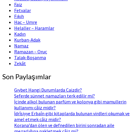
Faiz
Fetvalar
Fıkıh
Hac – Umre
Helaller – Haramlar
Kadın
Kurban-Adak
Namaz
Ramazan – Oruç
Talak-Boşanma
Zekât
Son Paylaşımlar
Gıybet Hangi Durumlarda Caizdir?
Seferde sünnet namazları terk edilir mi?
İçinde alkol bulunan parfüm ve kolonya gibi mamullerin
kullanımı câiz midir?
İdrîsiyye Erbaîn gibi kitaplarda bulunan virdleri okumak ve
amel etmek câiz midir?
Korana’dan ölen ve defnedilen birini sonradan aile
mezarlığına nakletmek câiz mi?