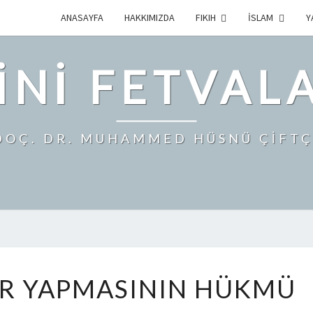
ANASAYFA
HAKKIMIZDA
FIKIH
İSLAM
Y
INI FETVAL
DOÇ. DR. MUHAMMED HÜSNÜ ÇİFTÇ
AR YAPMASININ HÜKMÜ