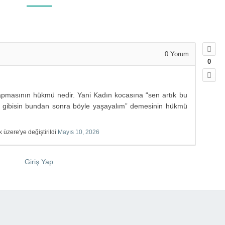
0
Yorum
0
apmasının hükmü nedir. Yani Kadın kocasına “sen artık bu
gibisin bundan sonra böyle yaşayalım” demesinin hükmü
zere'ye değiştirildi
Mayıs 10, 2026
Giriş Yap