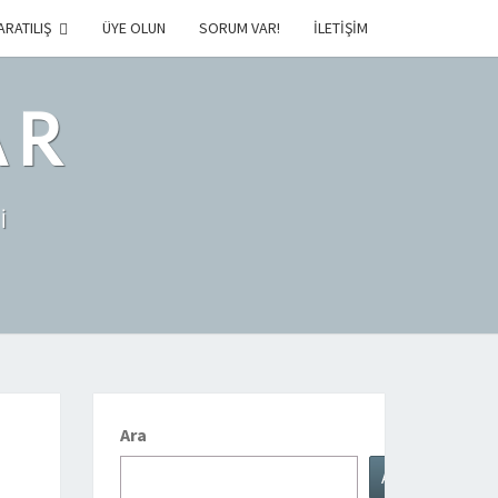
ARATILIŞ
ÜYE OLUN
SORUM VAR!
İLETIŞIM
AR
İ
Ara
Ara