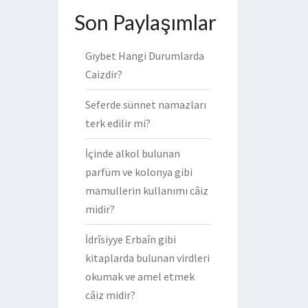
Son Paylaşımlar
Gıybet Hangi Durumlarda
Caizdir?
Seferde sünnet namazları
terk edilir mi?
İçinde alkol bulunan
parfüm ve kolonya gibi
mamullerin kullanımı câiz
midir?
İdrîsiyye Erbaîn gibi
kitaplarda bulunan virdleri
okumak ve amel etmek
câiz midir?