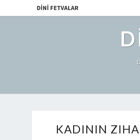
DINI FETVALAR
D
KADININ ZIH