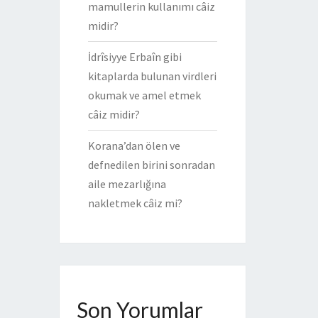
mamullerin kullanımı câiz
midir?
İdrîsiyye Erbaîn gibi
kitaplarda bulunan virdleri
okumak ve amel etmek
câiz midir?
Korana’dan ölen ve
defnedilen birini sonradan
aile mezarlığına
nakletmek câiz mi?
Son Yorumlar