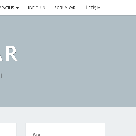
ARATILIŞ
ÜYE OLUN
SORUM VAR!
İLETIŞIM
AR
İ
Ara