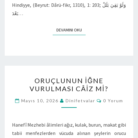
Hindiyye, (Beyrut: Dârü-fikr, 1310), 1: 203; وَلَوْ بَقِيَ بَلَلٌ
بَعْدَ…
DEVAMINI OKU
ORUÇLUNUN IĞNE
VURULMASI CÂIZ MI?
Mayıs 10, 2026
Dinifetvalar
0 Yorum
Hanefî Mezhebi âlimleri ağız, kulak, burun, makat gibi
tabii menfezlerden vücuda alınan şeylerin orucu