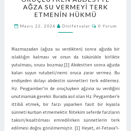
AĞZA SU VERMEYI TERK
ETMENIN HÜKMÜ
Mayıs 22, 2026
Dinifetvalar
0 Yorum
Mazmazadan (ağıza su verdikten) sonra ağızda bir
ıslaklığın kalması ve onun da tükürükle birlikte
yutulması, orucu bozmaz.[1] Abdestten sonra ağızda
kalan suyun rutubeti/nemi oruca zarar vermez. Bu
endişeden dolayı abdestin sünnetleri terk edilemez.
Hz. Peygamber’in de oruçluyken ağzına su verdiğini
unutmamak gerekir. Burada asıl olan Hz. Peygamber’e
ittibâ etmek, bir farzı yaparken fasit bir kıyasla
sünneti kurban etmemektir. Nitekim seferde farzların
taksiri/kısaltılması emredilirken sünnetlerin terk
edilmesi doğru görülmemiştir. [1] Heyet, el-Fetava’l-