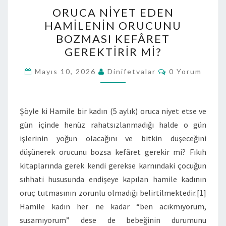
ORUCA NIYET EDEN
HAMILENIN ORUCUNU
BOZMASI KEFÂRET
GEREKTIRIR MI?
Mayıs 10, 2026
Dinifetvalar
0 Yorum
Şöyle ki Hamile bir kadın (5 aylık) oruca niyet etse ve
gün içinde henüz rahatsızlanmadığı halde o gün
işlerinin yoğun olacağını ve bitkin düşeceğini
düşünerek orucunu bozsa kefâret gerekir mi? Fıkıh
kitaplarında gerek kendi gerekse karnındaki çocuğun
sıhhati hususunda endişeye kapılan hamile kadının
oruç tutmasının zorunlu olmadığı belirtilmektedir.[1]
Hamile kadın her ne kadar “ben acıkmıyorum,
susamıyorum” dese de bebeğinin durumunu