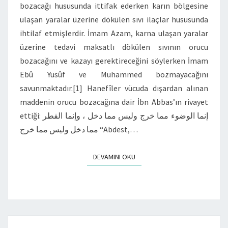
bozacağı hususunda ittifak ederken karın bölgesine
ulaşan yaralar üzerine dökülen sıvı ilaçlar hususunda
ihtilaf etmişlerdir. İmam Azam, karna ulaşan yaralar
üzerine tedavi maksatlı dökülen sıvının orucu
bozacağını ve kazayı gerektireceğini söylerken İmam
Ebû Yusûf ve Muhammed bozmayacağını
savunmaktadır.[1] Hanefîler vücuda dışardan alınan
maddenin orucu bozacağına dair İbn Abbas’ın rivayet
ettiği: إنما الوضوء مما خرج وليس مما دخل ، وإنما الفطر
مما دخل وليس مما خرج “Abdest,…
DEVAMINI OKU