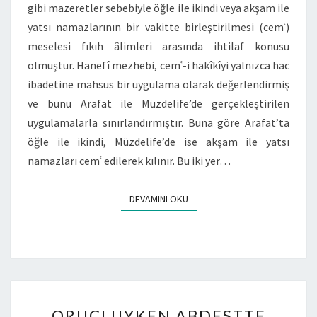
gibi mazeretler sebebiyle öğle ile ikindi veya akşam ile
yatsı namazlarının bir vakitte birleştirilmesi (cemʿ)
meselesi fıkıh âlimleri arasında ihtilaf konusu
olmuştur. Hanefî mezhebi, cemʿ-i hakîkîyi yalnızca hac
ibadetine mahsus bir uygulama olarak değerlendirmiş
ve bunu Arafat ile Müzdelife’de gerçekleştirilen
uygulamalarla sınırlandırmıştır. Buna göre Arafat’ta
öğle ile ikindi, Müzdelife’de ise akşam ile yatsı
namazları cemʿ edilerek kılınır. Bu iki yer…
DEVAMINI OKU
ORUÇLUYKEN ABDESTTE