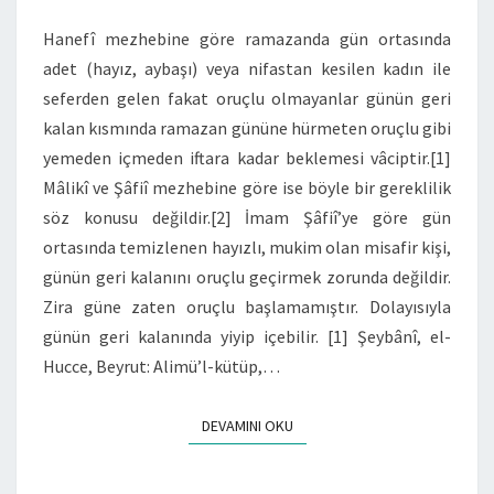
Hanefî mezhebine göre ramazanda gün ortasında
adet (hayız, aybaşı) veya nifastan kesilen kadın ile
seferden gelen fakat oruçlu olmayanlar günün geri
kalan kısmında ramazan gününe hürmeten oruçlu gibi
yemeden içmeden iftara kadar beklemesi vâciptir.[1]
Mâlikî ve Şâfiî mezhebine göre ise böyle bir gereklilik
söz konusu değildir.[2] İmam Şâfiî’ye göre gün
ortasında temizlenen hayızlı, mukim olan misafir kişi,
günün geri kalanını oruçlu geçirmek zorunda değildir.
Zira güne zaten oruçlu başlamamıştır. Dolayısıyla
günün geri kalanında yiyip içebilir. [1] Şeybânî, el-
Hucce, Beyrut: Alimü’l-kütüp,…
DEVAMINI OKU