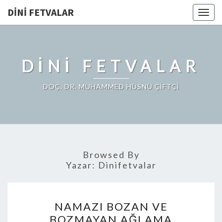
DINI FETVALAR
Togg
navig
DINI FETVALAR
DOÇ. DR. MUHAMMED HÜSNÜ ÇİFTÇİ
Browsed By
Yazar:
Dinifetvalar
NAMAZI BOZAN VE
BOZMAYAN AĞLAMA