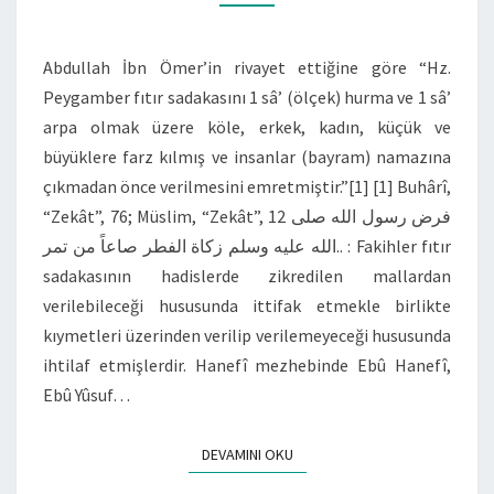
Abdullah İbn Ömer’in rivayet ettiğine göre “Hz.
Peygamber fıtır sadakasını 1 sâ’ (ölçek) hurma ve 1 sâ’
arpa olmak üzere köle, erkek, kadın, küçük ve
büyüklere farz kılmış ve insanlar (bayram) namazına
çıkmadan önce verilmesini emretmiştir.”[1] [1] Buhârî,
“Zekât”, 76; Müslim, “Zekât”, 12 فرض رسول الله صلى
الله عليه وسلم زكاة الفطر صاعاً من تمر.. : Fakihler fıtır
sadakasının hadislerde zikredilen mallardan
verilebileceği hususunda ittifak etmekle birlikte
kıymetleri üzerinden verilip verilemeyeceği hususunda
ihtilaf etmişlerdir. Hanefî mezhebinde Ebû Hanefî,
Ebû Yûsuf…
DEVAMINI OKU