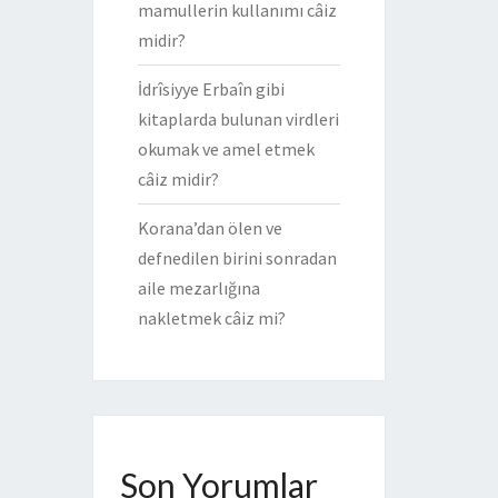
mamullerin kullanımı câiz
midir?
İdrîsiyye Erbaîn gibi
kitaplarda bulunan virdleri
okumak ve amel etmek
câiz midir?
Korana’dan ölen ve
defnedilen birini sonradan
aile mezarlığına
nakletmek câiz mi?
Son Yorumlar