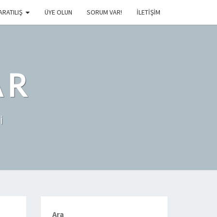
ARATILIŞ
ÜYE OLUN
SORUM VAR!
İLETIŞIM
AR
İ
Ara